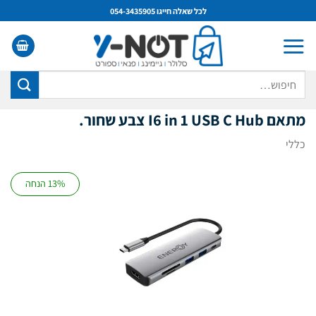
Ski
לכל שאלה חייגו 054-3435905
t
conten
חיפוש
עבור:
מתאם I6 in 1 USB C Hub צבע שחור.
כללי
13% הנחה