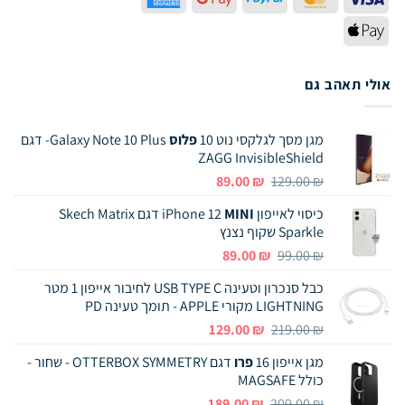
Express
Pay
Apple
Pay
אולי תאהב גם
מגן מסך לגלקסי נוט 10
פלוס
Galaxy Note 10 Plus- דגם
ZAGG InvisibleShield
המחיר
המחיר
89.00
₪
129.00
₪
המקורי
הנוכחי
כיסוי לאייפון iPhone 12
MINI
דגם Skech Matrix
היה:
הוא:
Sparkle שקוף נצנץ
89.00 ₪.
129.00 ₪.
המחיר
המחיר
89.00
₪
99.00
₪
המקורי
הנוכחי
כבל סנכרון וטעינה USB TYPE C לחיבור אייפון 1 מטר
היה:
הוא:
LIGHTNING מקורי APPLE - תומך טעינה PD
89.00 ₪.
99.00 ₪.
המחיר
המחיר
129.00
₪
219.00
₪
המקורי
הנוכחי
מגן אייפון 16
פרו
דגם OTTERBOX SYMMETRY - שחור -
היה:
הוא:
כולל MAGSAFE
129.00 ₪.
219.00 ₪.
המחיר
המחיר
189.00
₪
209.00
₪