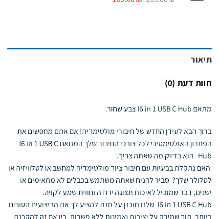
המקורי
הנוכחי
היה:
הוא:
189.00 ₪.
209.00 ₪.
תיאור
חוות דעת (0)
מתאם I6 in 1 USB C Hub צבע שחור.
ברוך הבא לעידן החדש של חיבורי מולטימדיה! אם אתם מחפשים את
הפתרון האולטימטיבי לכל צורכי החיבור שלך המתאם I6 in 1 USB C
Hub הוא בדיוק מה שאתה צריך.
האם נתקלת בבעיות עם חיבור ציוד מולטימדיה למחשב או לטלוויזיה או
לסלולר שלך? סביר להניח שאתה משתמש בכבלים לא מתאימים או
ישנים, דבר שמוביל לאיכות תצוגה ירודה וחווית שמע לקויה.
I6 in 1 USB C Hub שלנו תוכנן על מנת להציע לך את הביצועים הטובים
ביותר, תוך שמירה על יציבות ואמינות ללא פשרות. בין אם זה להקרנת