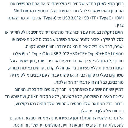
ברוך הבא לעידן החדש של חיבורי מולטימדיה! אם אתם מחפשים את
הפתרון האולטימטיבי לכל צורכי החיבור שלך המתאם מתאם 6in 1
Type-C to USB 3.0*2 +SD+TF+ TypeC+HDMI הוא בדיוק מה שאתה
צריך.
האם נתקלת בבעיות עם חיבור ציוד מולטימדיה למחשב או לטלוויזיה או
לסלולר שלך? סביר להניח שאתה משתמש בכבלים לא מתאימים או
ישנים, דבר שמוביל לאיכות תצוגה ירודה וחווית שמע לקויה.
מתאם 6in 1 Type-C to USB 3.0*2 +SD+TF+ TypeC+HDMI שלנו
תוכנן על מנת להציע לך את הביצועים הטובים ביותר, תוך שמירה על
יציבות ואמינות ללא פשרות. בין אם זה להקרנת סרטים באיכות גבוהה,
משחקים בעלי גרפיקה כבדה, או פשוט עבודה עם קבצים מולטימדיה
מורכבים, כבל זה הוא הבחירה המושלמת.
דמיין שאתה יושב עם משפחתך או חבריך, צופים יחד בסרט האהוב
עליכם באיכות מושלמת, ללא קטיעות, ללא תקלות תצוגה, ועם שמע חד
וברור. כבל המתאם שלנו מבטיח שהחוויה שלך תהיה כמו בקולנוע,
בנוחות של סלון הבית שלך.
אל תחכה לשנייה נוספת! הזמן עכשיו ותיהנה ממחיר מבצע . התקדם
לטכנולוגיה החדשה, שדרוג את חוויית המולטימדיה שלך, וחווה את