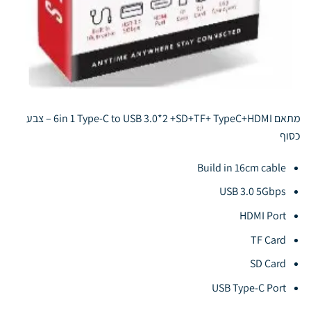
מתאם 6in 1 Type-C to USB 3.0*2 +SD+TF+ TypeC+HDMI – צבע
כסוף
Build in 16cm cable
USB 3.0 5Gbps
HDMI Port
TF Card
SD Card
USB Type-C Port