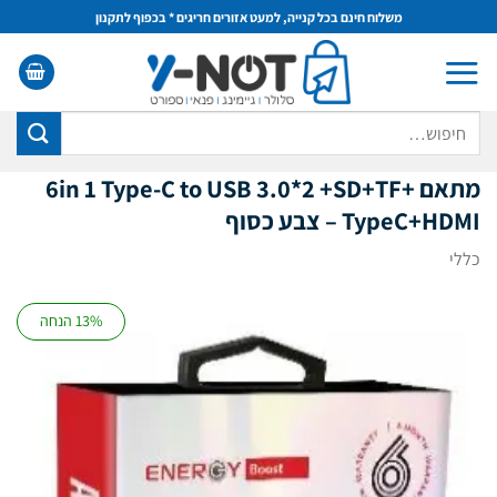
Ski
משלוח חינם בכל קנייה, למעט אזורים חריגים * בכפוף לתקנון
t
conten
חיפוש
עבור:
מתאם 6in 1 Type-C to USB 3.0*2 +SD+TF+
TypeC+HDMI – צבע כסוף
כללי
13% הנחה