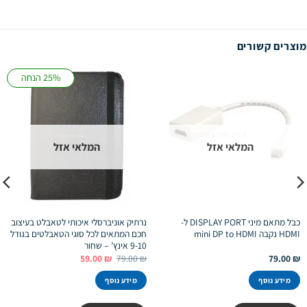
מוצרים קשורים
25% הנחה
המלאי אזל
המלאי אזל
כבל מתאם מיני DISPLAY PORT ל-
נרתיק אוניברסלי איכותי לטאבלט בעיצוב
HDMI נקבה mini DP to HDMI
חכם המתאים לכל סוגי הטאבלטים בגודל
9-10 אינץ’ – שחור
המחיר
המחיר
59.00
₪
79.00
₪
79.00
₪
המקורי
הנוכחי
היה:
הוא:
מידע נוסף
מידע נוסף
59.00 ₪.
79.00 ₪.