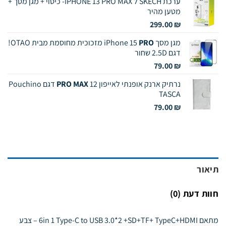
ערכת SKECH ל IPHONE 13 PRO MAX- כיסוי + מגן מסך +
היה:
הוא:
מטען מהיר
749.00 ₪.
799.00 ₪.
299.00
₪
מגן מסך iPhone 15
PRO
מזכוכית מחוסמת מבית OTAO!
דגם 2.5D שחור
79.00
₪
נרתיק ארנק אופנתי לאייפון 12
PRO MAX
דגם Pouchino
TASCA
79.00
₪
תיאור
חוות דעת (0)
מתאם 6in 1 Type-C to USB 3.0*2 +SD+TF+ TypeC+HDMI – צבע