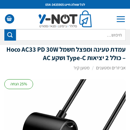
Ski
לכל שאלה חייגו 054-3435905
t
conten
חיפוש
עבור:
עמדת טעינה ומפצל חשמל Hoco AC33 PD 30W
– כולל 2 יציאות Type-C ושקע AC
אביזרים ומטענים
/
מטען קיר
25% הנחה