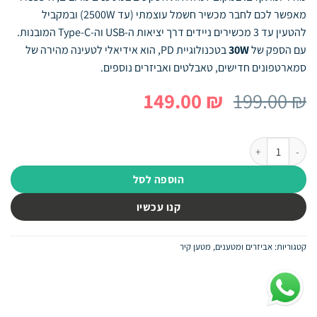
מאפשר לכם לחבר מכשיר חשמל עוצמתי (עד 2500W) ובמקביל
להטעין עד 3 מכשירים ניידים דרך יציאות ה-USB וה-Type-C המובנות.
עם הספק של
30W
בטכנולוגיית PD, הוא אידיאלי לטעינה מהירה של
סמארטפונים חדישים, טאבלטים ואביזרים נוספים.
המחיר
המחיר
149.00
₪
199.00
₪
המקורי
הנוכחי
היה:
הוא:
כמות של עמדת טעינה ומפצל חשמל Hoco AC33 PD 30W – כולל 2 יציאות Type-C ושקע AC
149.00 ₪.
199.00 ₪.
הוספה לסל
קנו עכשיו
קטגוריות:
אביזרים ומטענים
,
מטען קיר