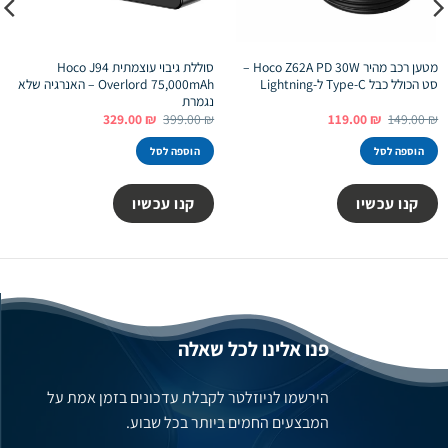
מטען רכב מהיר Hoco Z62A PD 30W –
סוללת גיבוי עוצמתית Hoco J94
סט הכולל כבל Type-C ל-Lightning
Overlord 75,000mAh – האנרגיה שלא
נגמרת
המחיר
המחיר
המחיר
המחיר
329.00
₪
399.00
₪
119.00
₪
149.00
₪
המקורי
הנוכחי
המקורי
הנוכחי
היה:
הוא:
היה:
הוא:
הוספה לסל
הוספה לסל
329.00 ₪.
399.00 ₪.
119.00 ₪.
149.00 ₪.
קנו עכשיו
קנו עכשיו
פנו אלינו לכל שאלה
הירשמו לניוזלטר לקבלת עדכונים בזמן אמת על
המבצעים החמים ביותר בכל שבוע.