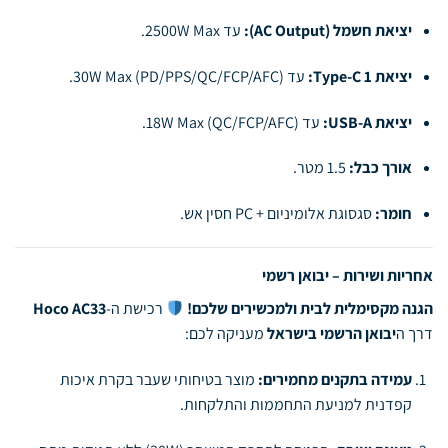
יציאת חשמל (AC Output):
עד 2500W Max.
יציאת Type-C 1:
עד 30W Max (PD/PPS/QC/FCP/AFC).
יציאת USB-A:
עד 18W Max (QC/FCP/AFC).
אורך כבל:
1.5 מטר.
חומר:
סגסוגת אלומיניום + PC חסין אש.
אחריות ושירות – יבואן רשמי
הגנה מקסימלית לבית ולמכשירים שלכם!
רכישת ה-
Hoco AC33
דרך ה
יבואן הרשמי בישראל
מעניקה לכם:
עמידה בתקנים מחמירים:
מוצר בטיחותי שעבר בקרת איכות
קפדנית למניעת התחממות והתלקחות.