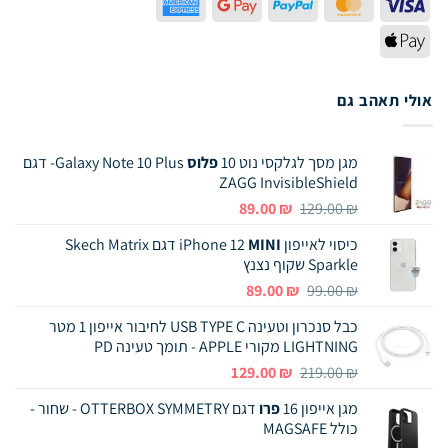
American
Google
PayPal
MasterCard
Visa
Express
Pay
Apple
Pay
אולי תאהב גם
מגן מסך לגלקסי נוט 10
פלוס
Galaxy Note 10 Plus- דגם
ZAGG InvisibleShield
המחיר
המחיר
89.00
₪
129.00
₪
המקורי
הנוכחי
כיסוי לאייפון iPhone 12
MINI
דגם Skech Matrix
היה:
הוא:
Sparkle שקוף נצנץ
89.00 ₪.
129.00 ₪.
המחיר
המחיר
89.00
₪
99.00
₪
המקורי
הנוכחי
כבל סנכרון וטעינה USB TYPE C לחיבור אייפון 1 מטר
היה:
הוא:
LIGHTNING מקורי APPLE - תומך טעינה PD
89.00 ₪.
99.00 ₪.
המחיר
המחיר
129.00
₪
219.00
₪
המקורי
הנוכחי
מגן אייפון 16
פרו
דגם OTTERBOX SYMMETRY - שחור -
היה:
הוא:
כולל MAGSAFE
129.00 ₪.
219.00 ₪.