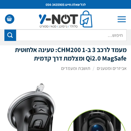
Ski
לכל שאלה חייגו 054-3435905
t
conten
חיפוש
עבור:
מעמד לרכב 3 ב-1 CHM200: טעינה אלחוטית
Qi2.0 MagSafe ומצלמת דרך קדמית
אביזרים ומטענים
/
תושבת ומעמדים