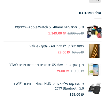
Pay
אולי תאהב גם
שעון חכם Apple Watch SE 40mm GPS - בצבעים
המחיר
המחיר
1,349.00
₪
1,390.00
₪
המקורי
הנוכחי
היה:
הוא:
כיסוי סיליקון לגלקסי A8 - שקוף - Value
1,349.00 ₪.
1,390.00 ₪.
המחיר
המחיר
29.00
₪
69.00
₪
המקורי
הנוכחי
היה:
הוא:
מגן מסך אייפון XS Max מזכוכית מחוסמת מבית OTAO!
29.00 ₪.
69.00 ₪.
המחיר
המחיר
79.00
₪
119.00
₪
המקורי
הנוכחי
היה:
הוא:
מתאם קארפליי אלחוטי Hoco HU3 — חיבור WiFi ו-
79.00 ₪.
119.00 ₪.
Bluetooth 5.0 לרכב
159.00
₪