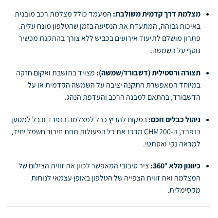
מצלמת דרך קדמית משולבת:
המעמד כולל מצלמת רכב מובנית
באיכות גבוהה, המתעדת את הנסיעה בזמן שהטלפון מונח עליה.
פתרון מושלם לתיעוד אירועים בכביש ללא צורך בהתקנת מכשיר
נוסף על השמשה.
תצורה ורסטילית (דשבורד/שמשה):
מצויד בתושבת ואקום חזקה
במיוחד המאפשרת התקנה יציבה על השמשה הקדמית או על
הדשבורד, בהתאם למבנה הרכב והעדפת הנהג.
ניהול כבלים חכם:
במקום להריץ כבל למצלמה בנפרד וכבל למטען
בנפרד, ה-CHM200 מרכז את כל הפעולות תחת חיבור חשמל יחיד,
למראה נקי ואסתטי.
כיוונון מלא 360°:
ציר סיבובי המאפשר לכוון את זווית הצילום של
המצלמה ואת זווית הצפייה של הטלפון באופן עצמאי לנוחות
מקסימלית.