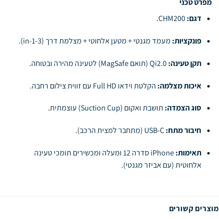
מפרט טכני
דגם:
CHM200.
פונקציות:
מעמד מגנטי + מטען אלחוטי + מצלמת דרך (3-in-1).
תקן טעינה:
Qi2.0 (תואם MagSafe) לטעינה מהירה ובטוחה.
איכות מצלמה:
הקלטת וידאו Full HD עם זווית צילום רחבה.
סוג הצמדה:
תושבת ואקום (Suction Cup) עוצמתית.
חיבור מתח:
USB-C (מתחבר למצית הרכב).
תאימות:
iPhone סדרה 12 ומעלה ומכשירים תומכי טעינה
אלחוטית (עם אביזר מגנטי).
מוצרים קשורים