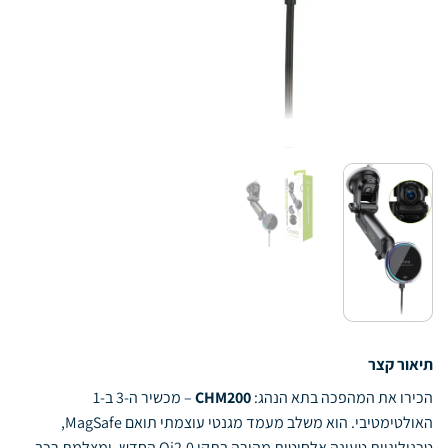
תיאור קצר
הכירו את המהפכה בתא הנהג:
CHM200
– מכשיר ה-3 ב-1
האולטימטיבי. הוא משלב מעמד מגנטי עוצמתי תואם MagSafe,
טכנולוגיית טעינה אלחוטית מהירה בתקן Qi2.0 החדש, ומצלמת רכב