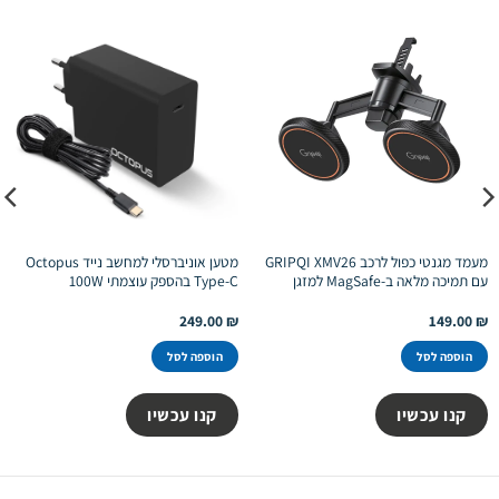
מעמד מגנטי כפול לרכב GRIPQI XMV26
מטען אוניברסלי למחשב נייד Octopus
עם תמיכה מלאה ב-MagSafe למזגן
Type-C בהספק עוצמתי 100W
249.00
₪
149.00
₪
הוספה לסל
הוספה לסל
קנו עכשיו
קנו עכשיו