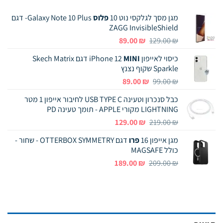
מגן מסך לגלקסי נוט 10
פלוס
Galaxy Note 10 Plus- דגם
ZAGG InvisibleShield
המחיר
המחיר
89.00
₪
129.00
₪
המקורי
הנוכחי
כיסוי לאייפון iPhone 12
MINI
דגם Skech Matrix
היה:
הוא:
Sparkle שקוף נצנץ
89.00 ₪.
129.00 ₪.
המחיר
המחיר
89.00
₪
99.00
₪
המקורי
הנוכחי
כבל סנכרון וטעינה USB TYPE C לחיבור אייפון 1 מטר
היה:
הוא:
LIGHTNING מקורי APPLE - תומך טעינה PD
89.00 ₪.
99.00 ₪.
המחיר
המחיר
129.00
₪
219.00
₪
המקורי
הנוכחי
מגן אייפון 16
פרו
דגם OTTERBOX SYMMETRY - שחור -
היה:
הוא:
כולל MAGSAFE
129.00 ₪.
219.00 ₪.
המחיר
המחיר
189.00
₪
209.00
₪
המקורי
הנוכחי
היה:
הוא:
189.00 ₪.
209.00 ₪.