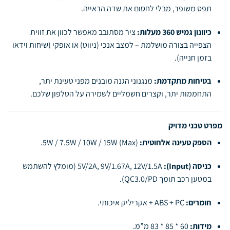
תפס משופר, מבלי לחסום את שדה הראייה.
כיוונון גמיש 360 מעלות:
ציר מסתובב מאפשר לכוון את זווית
הצפייה בצורה מושלמת – למצב אנכי (ניווט) או אופקי (שיחות וידאו
בזמן חנייה).
בטיחות מתקדמת:
מנגנוני הגנה מובנים מפני טעינת יתר,
התחממות יתר, וקצרים חשמליים לשמירה על הטלפון שלכם.
מפרט טכני מדויק
הספק טעינה אלחוטית:
5W / 7.5W / 10W / 15W (Max).
כניסה (Input):
5V/2A, 9V/1.67A, 12V/1.5A (מומלץ להשתמש
במטען רכב תומך QC3.0/PD).
חומרים:
ABS + PC + אקריליק איכותי.
מידות:
60 * 85 * 83 מ”מ.