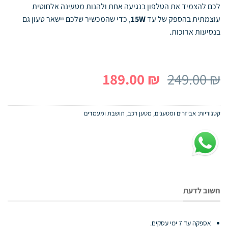
לכם להצמיד את הטלפון בנגיעה אחת ולהנות מטעינה אלחוטית
עוצמתית בהספק של עד
15W
, כדי שהמכשיר שלכם יישאר טעון גם
בנסיעות ארוכות.
המחיר
המחיר
189.00
₪
249.00
₪
המקורי
הנוכחי
היה:
הוא:
קטגוריות:
אביזרים ומטענים
,
מטען רכב
,
תושבת ומעמדים
189.00 ₪.
249.00 ₪.
חשוב לדעת
אספקה עד 7 ימי עסקים.