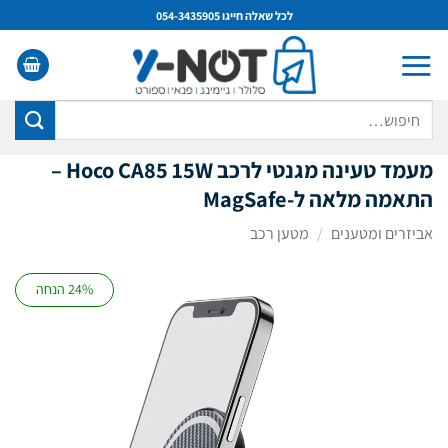
Ski
לכל שאלה חייגו 054-3435905
t
conten
חיפוש
עבור:
מעמד טעינה מגנטי לרכב Hoco CA85 15W –
התאמה מלאה ל-MagSafe
אביזרים ומטענים
/
מטען רכב
24% הנחה