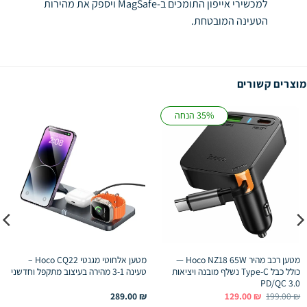
למכשירי אייפון התומכים ב-MagSafe ויספק את מהירות
הטעינה המובטחת.
מוצרים קשורים
35% הנחה
מטען רכב מהיר Hoco NZ18 65W —
מטען אלחוטי מגנטי Hoco CQ22 –
כולל כבל Type-C נשלף מובנה ויציאות
טעינה 3-1 מהירה בעיצוב מתקפל וחדשני
PD/QC 3.0
המחיר
המחיר
289.00
₪
129.00
₪
199.00
₪
המקורי
הנוכחי