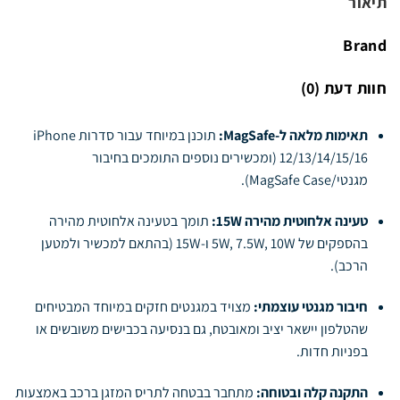
תיאור
Brand
חוות דעת (0)
תאימות מלאה ל-MagSafe:
תוכנן במיוחד עבור סדרות iPhone
12/13/14/15/16 (ומכשירים נוספים התומכים בחיבור
מגנטי/MagSafe Case).
טעינה אלחוטית מהירה 15W:
תומך בטעינה אלחוטית מהירה
בהספקים של 5W, 7.5W, 10W ו-15W (בהתאם למכשיר ולמטען
הרכב).
חיבור מגנטי עוצמתי:
מצויד במגנטים חזקים במיוחד המבטיחים
שהטלפון יישאר יציב ומאובטח, גם בנסיעה בכבישים משובשים או
בפניות חדות.
התקנה קלה ובטוחה:
מתחבר בבטחה לתריס המזגן ברכב באמצעות