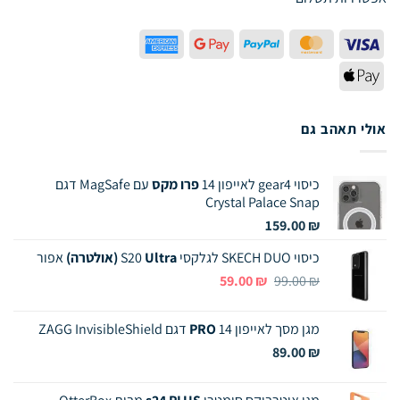
American
Google
PayPal
MasterCard
Visa
Express
Pay
Apple
Pay
אולי תאהב גם
כיסוי gear4 לאייפון 14
פרו מקס
עם MagSafe דגם
Crystal Palace Snap
159.00
₪
כיסוי SKECH DUO לגלקסי S20
Ultra (אולטרה)
אפור
המחיר
המחיר
59.00
₪
99.00
₪
המקורי
הנוכחי
היה:
הוא:
מגן מסך לאייפון 14
PRO
דגם ZAGG InvisibleShield
59.00 ₪.
99.00 ₪.
89.00
₪