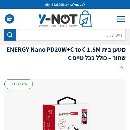
Ski
לכל שאלה חייגו 054-3435905
t
conten
חיפוש
עבור:
מטען בית ENERGY Nano PD20W+C to C 1.5M
שחור – כולל כבל טייפ C
כללי
17% הנחה