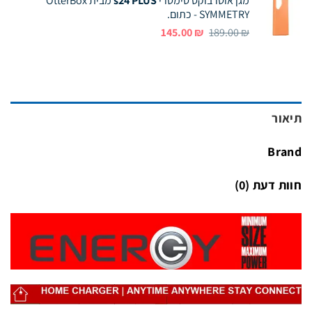
מגן אוטרבוקס סימטרי
s24 PLUS
מבית OtterBox
SYMMETRY - כתום.
המחיר
המחיר
145.00
₪
189.00
₪
המקורי
הנוכחי
היה:
הוא:
145.00 ₪.
189.00 ₪.
תיאור
Brand
חוות דעת (0)