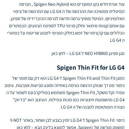
עוד אורח חדש בקו המוצרים הוא Spigen Neo Hybrid , הגרסה
המיטלית ממשיכה את ההרגשה של ה LG G4 עם ההרגשה של ציפוי
האלומיניום. המיטל מוסיף גרסה חדשה לגרסה ההיברידית של ספיגן.
עם אותם קצוות מיתאר וחלק פנימי TPU לספיגת זעזועים. הכפתורים
הכלולים עם קו/ציפוי של זמש בחלק הפנימי למנוע שריטות על כפתורי
ה LG G4
מגן ספיגן NEO HYBRID ל LG G4 –
לחץ כאן
Spigen Thin Fit for LG G4
המגן Spigen Thin Fit and Thin Fit ל LG G4 הוא דק עם חומר של
גימור מט רך שנותן הרגשה נעימה באחיזה ומונע טביעות אצבעות. עיצוב
עמיד וקל משקל, Spigen Thin Fit משתמש בפוליקרבונט לשמור על ה
LG G4 מהשפעות חיצוניות כמו מכות ונפילות. העיצוב הוא “בדיוק”
הצורה המותאמת למבנה של ה LG G4
כיסוי Spigen Thin Fit ל LG G4 זמין בצבע לבן ושחור, באתר Y-NOT
(משווק מורשה של (Spigen, אפשר למוצא בלינק הבא –
לחץ כאן