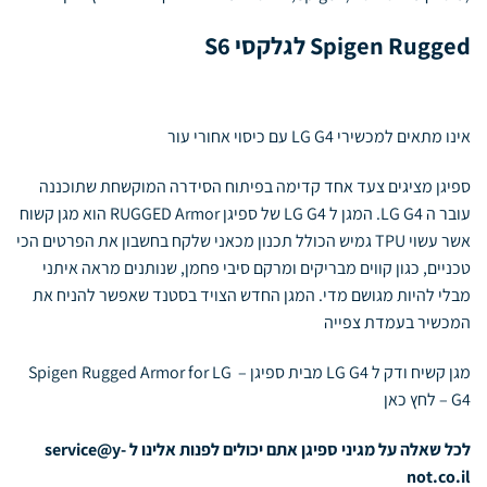
Spigen Rugged לגלקסי S6
אינו מתאים למכשירי LG G4 עם כיסוי אחורי עור
ספיגן מציגים צעד אחד קדימה בפיתוח הסידרה המוקשחת שתוכננה
עובר ה LG G4. המגן ל LG G4 של ספיגן RUGGED Armor הוא מגן קשוח
אשר עשוי TPU גמיש הכולל תכנון מכאני שלקח בחשבון את הפרטים הכי
טכניים, כגון קווים מבריקים ומרקם סיבי פחמן, שנותנים מראה איתני
מבלי להיות מגושם מדי. המגן החדש הצויד בסטנד שאפשר להניח את
המכשיר בעמדת צפייה
מגן קשיח ודק ל LG G4 מבית ספיגן – Spigen Rugged Armor for LG
G4 –
לחץ כאן
לכל שאלה על מגיני ספיגן אתם יכולים לפנות אלינו ל
service@y-
not.co.il