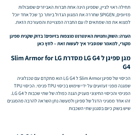
תחילה ראוי לציין, שספיגן הינה אחת חברות האביזרים ש
סובולות
מזיופים
, SPIGEN שחררה את המגוון הגדול ביותר כך שכל אחד יוכל
למצוא את מה שמתאים לו עם החברה המצויינת והמעורכת הזאת.
הערה: השוק וחנ
ויות האינטרנט מוצפות בזיופים! בדוק שקנית ספיגן
מקורי, למאמר שמסביר איך לעשות זאת –
לחץ כאן
מגן ספיגן ל LG G4 מסדרת Slim Armor for LG
G4
הכיסוי של ספיגן Slim Armor ל LG G4 הוא מתקדם עם טכנלוגיה
שמגנה מפני זעזועים על ידי שימוש בכיסוי TPU פנימי. הכיסוי TPU
הפנימי והכיסוי החיצוני מעניק הגנה כפולה של שתי שכבות ל LG G4.
זהו אחד ממגיני הדגל של ספיגן ולמעשה נתן השראה להרבה מהמגנים
שיש בשוק כיום בסגנון שתי השכבות