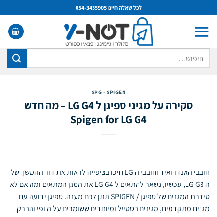
Ski
לתוכן
לכל שאלה חייגו 054-3435905
t
conten
חיפוש
עבור:
SPG - SPIGEN
סקירה על מגיני ספיגן ל LG G4 – מה חדש
Spigen for LG G4
חובבי האנדרואיד וחובבי ה LG חיכו בציפייה לראות את דור ההמשך של
ה LG G3, עכשיו, נשאר להתאים ל LG G4 את המגן המתאים ומה אם לא
סידרת המגנים של ספיגן / SPIGEN תתן לכם מענה. ספיגן ידועה עם
מגנים מתקדמים, מגינים בסטייל ומיוחדים ששומרים על היופי והברק