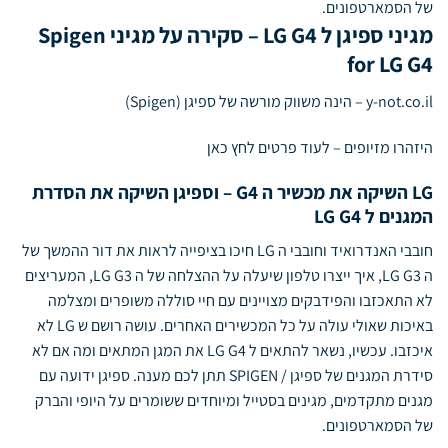
של הסמארטפונים.
מגיני ספיגן ל LG G4 – סקירה על מגיני Spigen
for LG G4
y-not.co.il
– הינה משווק מורשה של ספיגן (Spigen)
היזהרו מזיופים –
לעוד פרטים לחץ כאן
LG השיקה את מכשיר ה G4 – וספיגן השיקה את הסדרת
המגנים ל LG G4
חובבי האנדרואיד וחובבי ה LG חיכו בציפייה לראות את דור ההמשך של
ה LG G3, איך ייצרו טלפון שיעלה על ההצלחה של ה LG G3, המעריצים
לא התאכזבו והפידבקים מצויינים עם חיי סוללה משופרים ומצלמה
באיכות שאולי עולה על כל המכשירים האחרים. עושה רושם ש LG לא
איכזבו. עכשיו, נשאר להתאים ל LG G4 את המגן המתאים ומה אם לא
סידרת המגנים של ספיגן / SPIGEN תתן לכם מענה. ספיגן ידועה עם
מגנים מתקדמים, מגינים בסטייל ומיוחדים ששומרים על היופי והברק
של הסמארטפונים.