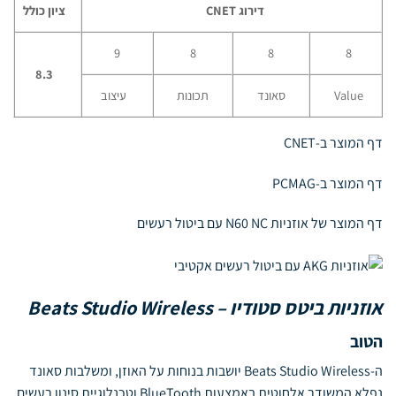
דירוג
CNET
ציון כולל
9
8
8
8
8.3
Value
סאונד
תכונות
עיצוב
דף המוצר ב-CNET
דף המוצר ב-PCMAG
דף המוצר של אוזניות N60 NC עם ביטול רעשים
אוזניות ביטס סטודיו – Beats Studio Wireless
הטוב
ה-Beats Studio Wireless יושבות בנוחות על האוזן, ומשלבות סאונד
נפלא המשודר אלחוטית באמצעות BlueTooth וטכנלוגיית סינון רעשים