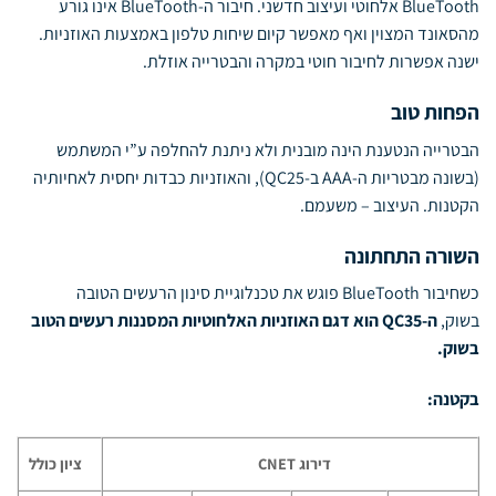
BlueTooth אלחוטי ועיצוב חדשני. חיבור ה-BlueTooth אינו גורע
מהסאונד המצוין ואף מאפשר קיום שיחות טלפון באמצעות האוזניות.
ישנה אפשרות לחיבור חוטי במקרה והבטרייה אוזלת.
הפחות טוב
הבטרייה הנטענת הינה מובנית ולא ניתנת להחלפה ע”י המשתמש
(בשונה מבטריות ה-AAA ב-QC25), והאוזניות כבדות יחסית לאחיותיה
הקטנות. העיצוב – משעמם.
השורה התחתונה
כשחיבור BlueTooth פוגש את טכנלוגיית סינון הרעשים הטובה
בשוק,
ה-
QC35
הוא דגם האוזניות האלחוטיות המסננות רעשים הטוב
בשוק.
בקטנה:
דירוג
CNET
ציון כולל