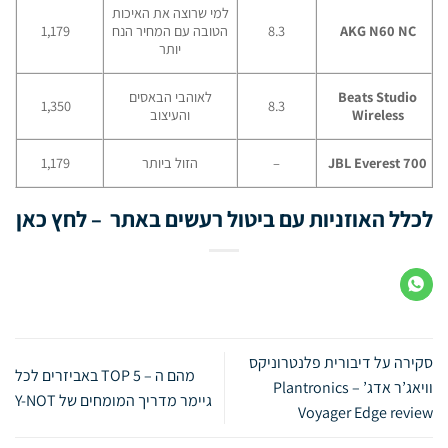
למי שרוצה את האיכות
AKG N60 NC
8.3
הטובה עם המחיר הנח
1,179
יותר
Beats Studio
לאוהבי הבאסים
1,350
8.3
Wireless
והעיצוב
JBL Everest 700
–
הזול ביותר
1,179
לכלל האוזניות עם ביטול רעשים באתר – לחץ כאן
סקירה על דיבורית פלנטרוניקס
מהם ה – TOP 5 באביזרים לכל
וויאג’ר אדג’ – Plantronics
גיימר מדריך המומחים של Y-NOT
Voyager Edge review