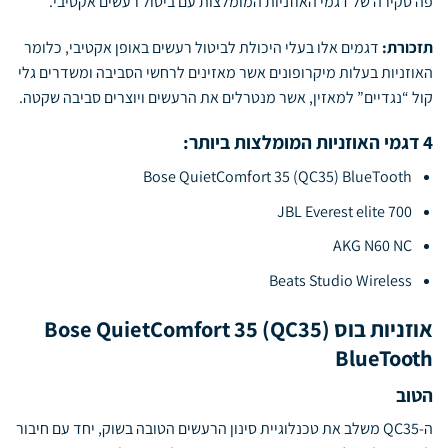
פה סקירה של דגמי האוזניות המומלצות עם ביטול רעשים אקטיבי.
תזכורת:
דגמים אלו בעלי היכולת לביטול רעשים באופן אקטיבי, כלומר
האוזניות בעלות מיקרופונים אשר מאזינים לרחשי הסביבה ומשדרים גלי
קול “נגדיים” למאזין, אשר מנטרלים את הרעשים ויוצרים סביבה שקטה.
4 דגמי האוזניות המומלצות ביותר:
Bose QuietComfort 35 (QC35) BlueTooth
JBL Everest elite 700
AKG N60 NC
Beats Studio Wireless
אוזניות בוס Bose QuietComfort 35 (QC35)
BlueTooth
הטוב
ה-QC35 משלב את טכנלוגיית סינון הרעשים הטובה בשוק, יחד עם חיבור