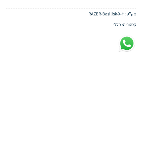
המקורי
הנוכחי
היה:
הוא:
מק"ט:
RAZER-Basilisk-X-H
349.00 ₪.
389.00 ₪.
קטגוריה:
כללי