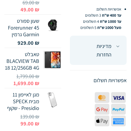
69.00
₪
המחיר
המחיר
49.00
₪
אפשרויות תשלום:
המקורי
הנוכחי
עד 400 ש"ח
3 תשלומים
שעון ספורט
עד 1000 ש"ח
4 תשלומים
היה:
הוא:
Forerunner 45
מעל 1000 ש"ח
5 תשלומים
49.00 ₪.
69.00 ₪.
Garmin גרמין
929.00
₪
מדיניות
טאבלט
החזרות
BLACVIEW TAB
18 12/256GB 4G
1,799.00
₪
אפשרויות תשלום
המחיר
המחיר
1,699.00
₪
המקורי
הנוכחי
מגן לאייפון 11
היה:
הוא:
MasterCard
Visa
מבית SPECK
699.00 ₪.
1,799.00 ₪.
Presidio - שקוף
Google
PayPal
139.00
₪
Pay
Apple
American
המחיר
המחיר
99.00
₪
Pay
Express
המקורי
הנוכחי