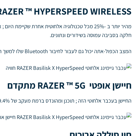
RAZER ™ HYPERSPEED WIRELESS
מהיר יותר ב -25% מכל טכנולוגיה אלחוטית אחרת ש
חלקה בסביבה עמוסה בשידורים ונתונים.
המצב הכפול-אתה יכול גם לעבור לחיבור Bluetooth שלו למשך חיי הסוללה ארוך יותר.
חיישן אופטי RAZER ™ 5G מתקדם
החיישן בעכבר אלחוטי הזה ; תוכנן ומהונדס ברמת מעקב של 99.4% ועד 16 ;000 DPI ; מציע את הדיוק והמהירות הדרושים לך בכדי להישאר בראש הטבלה
חיי סוללה ארוכים