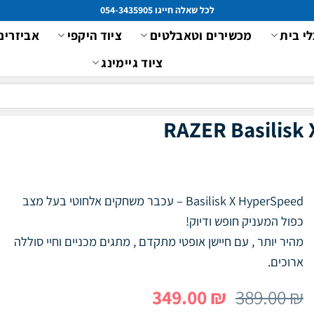
לכל שאלה חייגו 054-3435905
לי בית
מכשירים וטאבלטים
ציוד היקפי
אביזרים
ציוד גיימינג
Basilisk X HyperSpeed – עכבר משחקים אלחוטי בעל מצב
כפול המעניק חופש ודיוק!
מהיר יותר , עם חיישן אופטי מתקדם , מתגים מכניים וחיי סוללה
ארוכים.
המחיר
המחיר
349.00
₪
389.00
₪