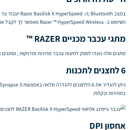
במצב Bluetooth ;ה- Razer Basilisk X HyperSpeed יעבוד עד 450 שעות.
השימוש ב- Razer ™ HyperSpeed Wireless מאפשר לך לקבל את הביצועים המהירים ביותר שלו והוא יעבוד עד 285 שעות.
מתגי עכבר מכניים RAZER ™
מתגים אלה נועדו לספק לחיצות עכבר מהירות ומדויקות ; ומתגים אלה מתהדרים בעמידות של עד 50 מיליון
6 לחצנים לתכנות
במהירות ובקלות.
אחסון DPI