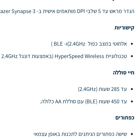
הגדר מראש עד 5 שלבי DPI מותאמים אישית ב- Razer Synapse 3 והביא את ההגדרות שלך לכל מקום ; כך שאתה תמיד מוכן לכל קרב ללא קשר לזירה.
קישוריות
אלחוטי במצב כפול 2.4GHz)ו- BLE )
טכנולוגיית HyperSpeed Wireless (באמצעות דונגל 2.4GHz
חיי סוללה
עד 285 שעות (2.4GHz)
עד 450 שעות (BLE) עם סוללת AA כלולה.
כפתורים
שישה כפתורים הניתנים לתכנות באופן עצמאי