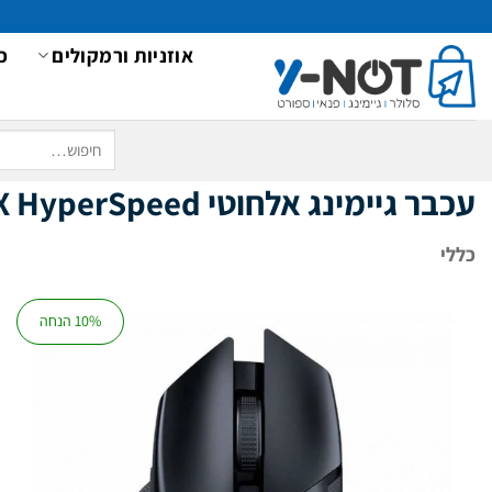
Ski
t
אוזניות ורמקולים
כ
conten
חיפוש
עבור:
עכבר גיימינג אלחוטי RAZER Basilisk X HyperSpeed
כללי
10% הנחה