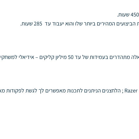
 קליקים – אידיאלי למשחקים ארוכים ואינטנסיבים.
ניתן להגדיר את 6 הלחצנים להגדרה מלאה באמצעות Razer Synapse 3 ; הלחצנים הניתנים לתכנ