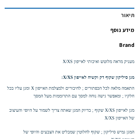
תיאור
מידע נוסף
Brand
מעניק מראה מלוטש ואיכותי לאייפון X/XS
מגן סיליקון שקוף דק וקשיח לאייפון X/XS:
התאמה מלאה לכל הכפתורים ; לחיבורים ולמצלמת האייפון X ומגן עליו בכל
חלקיו ; ומאפשר גישה נוחה למסך עם התרוממות מעל המסך
מגן לאייפון X/XS שקוף ; בדיוק המגן שאתה צריך לשמור על היופי והעיצוב
של האייפון X/XS
המגן גמיש סיליקון ; שקוף לחלוטין שמבליט את הצבעים והיופי של