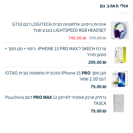
אולי תאהב גם
אוזניות גיימינג אלחוטיות מבית LOGITECH דגם G733
LIGHTSPEED RGB HEADSET בצבע סגול
המחיר
המחיר
749.00
₪
799.00
₪
המקורי
הנוכחי
ערכת SKECH ל IPHONE 13 PRO MAX- כיסוי + מגן מסך +
היה:
הוא:
מטען מהיר
749.00 ₪.
799.00 ₪.
299.00
₪
מגן מסך iPhone 15
PRO
מזכוכית מחוסמת מבית OTAO!
דגם 2.5D שחור
79.00
₪
נרתיק ארנק אופנתי לאייפון 12
PRO MAX
דגם Pouchino
TASCA
79.00
₪