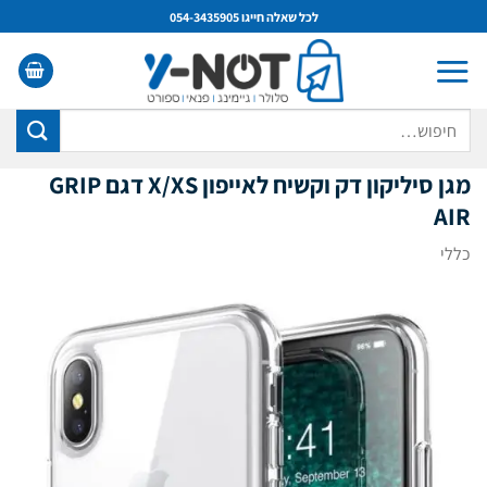
Ski
לכל שאלה חייגו 054-3435905
t
conten
חיפוש
עבור:
מגן סיליקון דק וקשיח לאייפון X/XS דגם GRIP
AIR
כללי