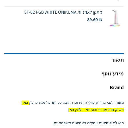
המקורי
הנוכחי
היה:
הוא:
מתקן לאוזניות ST-02 RGB WHITE ONIKUMA
29.00 ₪.
79.00 ₪.
89.60
₪
תיאור
מידע נוסף
Brand
מאמר לגבי בחירת סוללת חירום ; חובה לקרוא על מנת להבין
כמה
השוק הזה מזוייף ובעייתי –
לחץ כאן
מושלם לנסיעות עסקים ולנסיעות משפחתיות