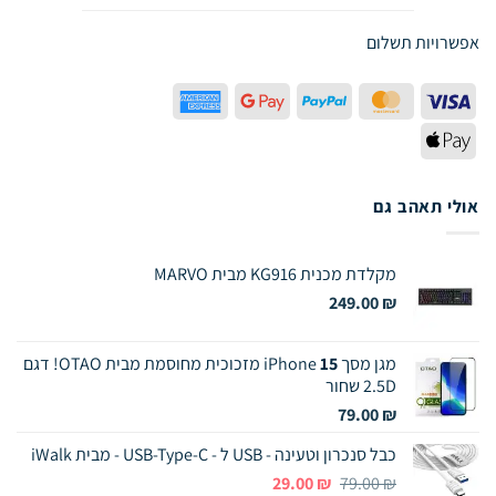
אפשרויות תשלום
American
Google
PayPal
MasterCard
Visa
Express
Pay
Apple
Pay
אולי תאהב גם
מקלדת מכנית KG916 מבית MARVO
249.00
₪
מגן מסך iPhone
15
מזכוכית מחוסמת מבית OTAO! דגם
2.5D שחור
79.00
₪
כבל סנכרון וטעינה - USB ל - USB-Type-C - מבית iWalk
המחיר
המחיר
29.00
₪
79.00
₪