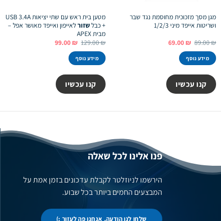
מגן מסך מזכוכית מחוסמת נגד שבר
מטען בית ראש עם שתי יציאות USB 3.4A
ושריטות אייפד מיני 1/2/3
+ כבל
שזור
לאייפון ואייפד מאושר אפל –
מבית APEX
המחיר
המחיר
המחיר
המחיר
99.00
₪
129.00
₪
69.00
₪
89.00
₪
המקורי
הנוכחי
המקורי
הנוכחי
היה:
הוא:
היה:
הוא:
מידע נוסף
מידע נוסף
99.00 ₪.
129.00 ₪.
69.00 ₪.
89.00 ₪.
קנו עכשיו
קנו עכשיו
פנו אלינו לכל שאלה
הירשמו לניוזלטר לקבלת עדכונים בזמן אמת על
המבצעים החמים ביותר בכל שבוע.
שלחו לנו הודעה, אנחנו פה לעזור :)