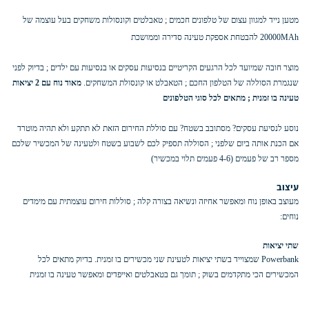
מטען נייד למגוון עצום של טלפונים חכמים ; טאבלטים וקונסולות משחקים בעל עוצמה של
20000MAh להבטחת אספקת טעינה סדירה וממושכת
מוצר חובה שמיועד לכל הרגעים הקריטיים בנסיעות עסקים או בנסיעות עם ילדים ; בדיוק לפני
שנגמרת הסוללה של הטלפון החכם ; הטאבלט או קונסולת המשחקים.
מאוד נוח עם 2 יציאות
טעינה בו זמנית ; מתאים לכל סוגי הטלפונים
נוסע לנסיעת עסקים? מסתובב בשטח? עם סוללת החירום הזאת לא תתקע ולא תהיה מוטרד
אם הכנת אותה ביום שלפני ; הסוללה תספיק לכם לשבוע בשטח ולטעינה של המכשיר שלכם
מספר רב של פעמים (4-6 פעמים תלוי במכשיר)
עיצוב
מעוצב באופן נוח ומאפשר אחיזה ונשיאה בצורה קלה ; סוללות חירום עוצמתית עם מימדים
נוחים:
שתי יציאות
Powerbank שמצוייד בשתי יציאות לטעינת שני מכשירים בו זמנית. בדיוק מתאים לכל
המכשירים הכי מתקדמים בשוק ; תומך גם בטאבלטים ואייפדים ומאפשר טעינה בו זמנית