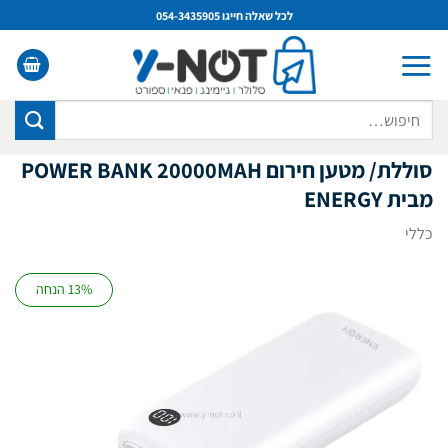
Ski
לכל שאלה חייגו 054-3435905
t
conten
חיפוש
עבור:
סוללת/ מטען חירום POWER BANK 20000MAH
מבית ENERGY
כללי
13% הנחה