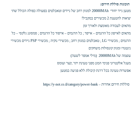
תוכונות סוללת חירום:
מטען נייד יחודי 20000MAh למגוון רחב של ניידים וטאבלטים בפעולה כפולה הכולל שתי
יציאות
להטענת 2 מכשירים במקביל!
מתאים לעבודה מאומצת ולאורך זמן
מתאים לאייפון כל הדגמים – אייפד ; כל הדגמים – אייפוד כל הדגמים ; סמסונג גלקסי – כל
הדגמים ; מכשירי LG ; טאבלטים במגוון רחב ; מכשירי נוקיה ; מכשירי PSP ניידים מכשירי
נינטנדו ומגוון קונסולות משחקים
עוצמה של 20000MAh (מילי אמפר לשעה)
מעגל אלקטרוני פנימי המגן מפני טעינת יתר ;קצר ועומס
אפשרות טעינה בכל דרגת קיבולת ללא פגיעה במטען
סוללות חירום אחרות –
https://y-not.co.il/category/power-bank