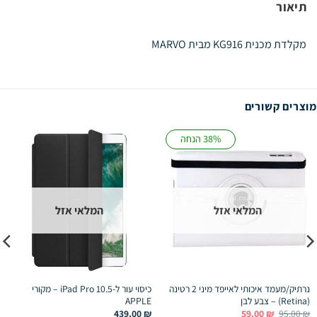
תיאור
מקלדת מכנית KG916 מבית MARVO
מוצרים קשורים
38% הנחה
המלאי אזל
המלאי אזל
נרתיק/מעמד איכותי לאייפד מיני 2 רטינה
כיסוי עור ל-iPad Pro 10.5 – מקורי
(Retina) – צבע לבן
APPLE
המחיר
המחיר
439.00
₪
59.00
₪
95.00
₪