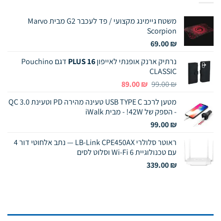
משטח גיימינג מקצועי / פד לעכבר G2 מבית Marvo
Scorpion
69.00
₪
נרתיק ארנק אופנתי לאייפון
16 PLUS
דגם Pouchino
CLASSIC
המחיר
המחיר
89.00
₪
99.00
₪
המקורי
הנוכחי
מטען לרכב USB TYPE C טעינה מהירה PD וטעינת QC 3.0
היה:
הוא:
- הספק של 42W! - מבית iWalk
89.00 ₪.
99.00 ₪.
99.00
₪
ראוטר סלולרי LB-Link CPE450AX — נתב אלחוטי דור 4
עם טכנולוגיית Wi-Fi 6 וסלוט לסים
339.00
₪