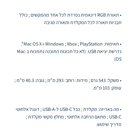
• תאורת RGB דינאמית נפרדת לכל אחד מהמקשים ; כולל
תבניות תאורה לכל המקלדת ותאורה מגיבה
• תאימות: Windows ; Xbox ; PlayStation ו-Mac OS X*.
נדרשת יציאת USB. (לא כל תכונות התוכנה נתמכות ב-Mac
OS)
• משקל: 543 גרם ; מידות: רוחב: 293 מ”מ ; גובה: 40.3 מ”מ ;
עומק: 103 מ”מ.
• מה באריזה: מקלדת ; כבל USB-C ל-USB-A ; דונגל אלחוטי
USB-C ; מתאם הרחבה אלחוטי ; מחלץ מקשי מקלדת ;
מדריך שימוש.