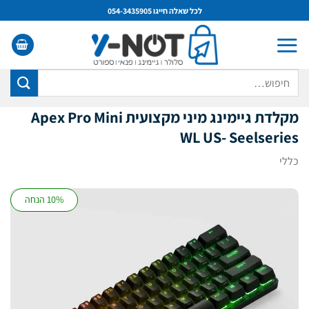
Ski
לכל שאלה חייגו 054-3435905
t
conten
חיפוש
עבור:
מקלדת גיימינג מיני מקצועית Apex Pro Mini
WL US- Seelseries
כללי
10% הנחה