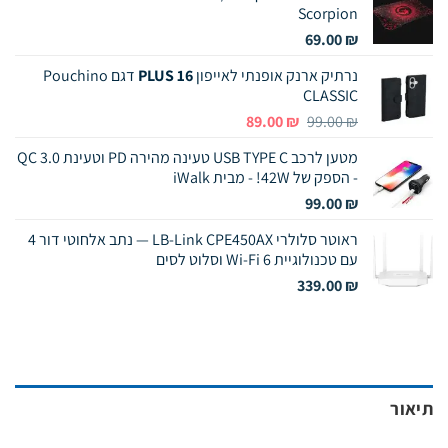
Scorpion
69.00
₪
נרתיק ארנק אופנתי לאייפון
16 PLUS
דגם Pouchino
CLASSIC
המחיר
המחיר
89.00
₪
99.00
₪
המקורי
הנוכחי
מטען לרכב USB TYPE C טעינה מהירה PD וטעינת QC 3.0
היה:
הוא:
- הספק של 42W! - מבית iWalk
89.00 ₪.
99.00 ₪.
99.00
₪
ראוטר סלולרי LB-Link CPE450AX — נתב אלחוטי דור 4
עם טכנולוגיית Wi-Fi 6 וסלוט לסים
339.00
₪
תיאור