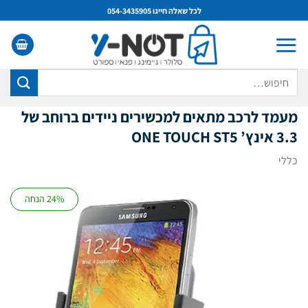
Ski
לכל שאלה חייגו 054-3435905
t
conten
חיפוש
עבור:
מעמד לרכב מתאים למכשירים ניידים ברוחב של
3.3 אינץ’ ONE TOUCH ST5
כללי
24% הנחה