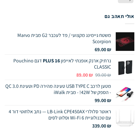
Pay
אולי תאהב גם
משטח גיימינג מקצועי / פד לעכבר G2 מבית Marvo
Scorpion
69.00
₪
נרתיק ארנק אופנתי לאייפון
16 PLUS
דגם Pouchino
CLASSIC
המחיר
המחיר
89.00
₪
99.00
₪
המקורי
הנוכחי
מטען לרכב USB TYPE C טעינה מהירה PD וטעינת QC 3.0
היה:
הוא:
- הספק של 42W! - מבית iWalk
89.00 ₪.
99.00 ₪.
99.00
₪
ראוטר סלולרי LB-Link CPE450AX — נתב אלחוטי דור 4
עם טכנולוגיית Wi-Fi 6 וסלוט לסים
339.00
₪