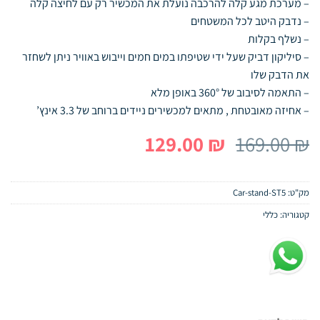
– מערכת מגע קלה להרכבה נועלת את המכשיר רק עם לחיצה קלה
– נדבק היטב לכל המשטחים
– נשלף בקלות
– סיליקון דביק שעל ידי שטיפתו במים חמים וייבוש באוויר ניתן לשחזר
את הדבק שלו
– התאמה לסיבוב של 360° באופן מלא
– אחיזה מאובטחת , מתאים למכשירים ניידים ברוחב של 3.3 אינץ’
המחיר
המחיר
129.00
₪
169.00
₪
המקורי
הנוכחי
היה:
הוא:
מק"ט:
Car-stand-ST5
129.00 ₪.
169.00 ₪.
קטגוריה:
כללי