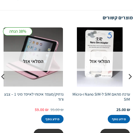
מוצרים קשורים
38% הנחה
המלאי אזל
המלאי אזל
ערכת מתאם SIM ל-Nano SIM ו-Micro
נרתיק/מעמד איכותי לאייפד מיני 1 – צבע
SIM
ורוד
המחיר
המחיר
59.00
₪
95.00
₪
25.00
₪
המקורי
הנוכחי
היה:
הוא:
מידע נוסף
מידע נוסף
59.00 ₪.
95.00 ₪.