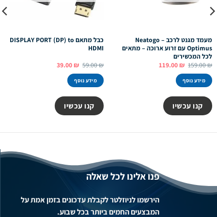
מעמד מגנט לרכב – Neatogo
כבל מתאם DISPLAY PORT (DP) to
Optimus עם זרוע ארוכה – מתאים
HDMI
לכל המכשירים
המחיר
המחיר
המחיר
המחיר
39.00
₪
59.00
₪
119.00
₪
159.00
₪
המקורי
הנוכחי
המקורי
הנוכחי
היה:
הוא:
היה:
הוא:
מידע נוסף
מידע נוסף
39.00 ₪.
59.00 ₪.
119.00 ₪.
159.00 ₪.
קנו עכשיו
קנו עכשיו
פנו אלינו לכל שאלה
הירשמו לניוזלטר לקבלת עדכונים בזמן אמת על
המבצעים החמים ביותר בכל שבוע.