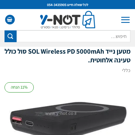
Ski
לכל שאלה חייגו 054-3435905
t
conten
חיפוש
עבור:
מטען נייד SOL Wireless PD 5000mAh סול כולל
טעינה אלחוטית.
כללי
11% הנחה