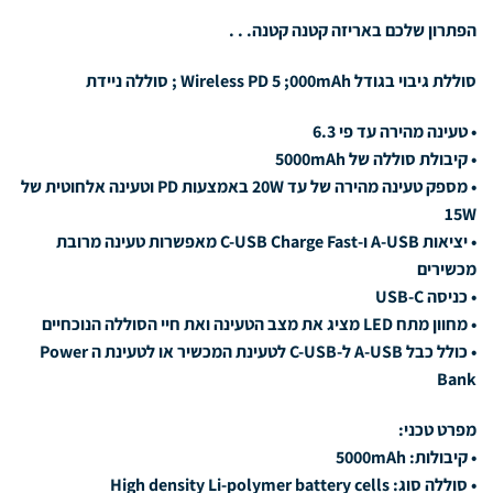
הפתרון שלכם באריזה קטנה קטנה. . .
סוללת גיבוי בגודל Wireless PD 5 ;000mAh ; סוללה ניידת
• טעינה מהירה עד פי 6.3
• קיבולת סוללה של 5000mAh
• מספק טעינה מהירה של עד 20W באמצעות PD וטעינה אלחוטית של
15W
• יציאות A-USB ו-C-USB Charge Fast מאפשרות טעינה מרובת
מכשירים
• כניסה USB-C
• מחוון מתח LED מציג את מצב הטעינה ואת חיי הסוללה הנוכחיים
• כולל כבל A-USB ל-C-USB לטעינת המכשיר או לטעינת ה Power
Bank
מפרט טכני:
• קיבולות: 5000mAh
• סוללה סוג: High density Li-polymer battery cells