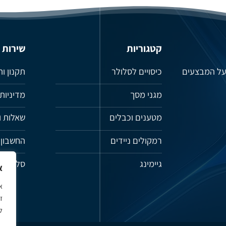
קטגוריות
שירות
 על המבצעים
כיסויים לסלולר
תקנון ו
מגני מסך
מדיניות
מטענים וכבלים
שאלות ו
רמקולים ניידים
החשבון 
גיימינג
סל קניו
א
א
ל