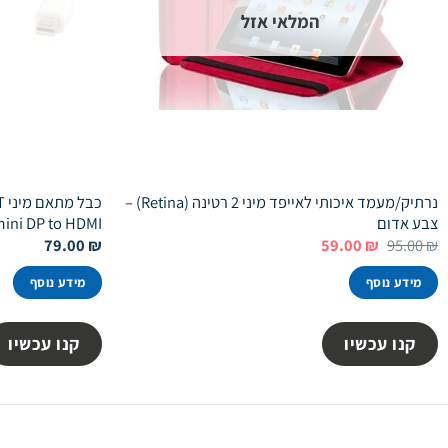
המלאי אזל
נרתיק/מעמד איכותי לאייפד מיני 2 רטינה (Retina) –
צבע אדום
ini DP to HDMI
המחיר
המחיר
79.00
₪
59.00
₪
95.00
₪
המקורי
הנוכחי
היה:
הוא:
מידע נוסף
מידע נוסף
59.00 ₪.
95.00 ₪.
קנו עכשיו
קנו עכשיו