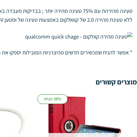
ללא טעינת מהירה 2.0 של
קוואלקום
באמצעות טעינה של ומטען 5V עם יציאה של 1A השיג רק 12% סוללה באותם 30 דקות. מכשיר עם טעינת מהירה 1.0 הצליח תשלום של 30% באותה תקופת הזמן.
* אפשר להניח שמכשירים חדשים מהיצרניות המובילות יספקו את ה
מוצרים קשורים
38% הנחה