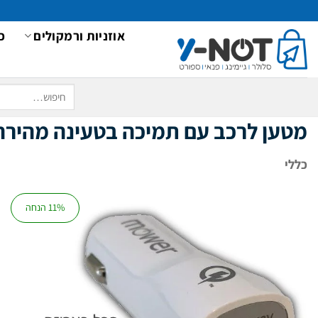
Ski
t
אוזניות ורמקולים
כ
conten
חיפוש
עבור:
מטען לרכב עם תמיכה בטעינה מהירה ב Qualcomm Quick Charge 3.0 – Mower עם כבל 
כללי
11% הנחה