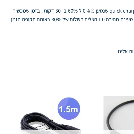
טעינה מהירהת עם 75% טעינה מהירה יותר ; בבדיקות מעבדה באמצעות סוללה של 3300mAh ; נבדקו מכשיר מהיר עם טעינת quick charge 2.0 שנטען מ 0% ל 60% ב- 30 דקות ; בזמן שמכשיר
ת אלינו