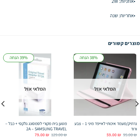
•אוזניות: 2W
•אחריות: שנה
מוצרים קשורים
38% הנחה
39% הנחה
המלאי אזל
המלאי אזל
נרתיק/מעמד איכותי לאייפד מיני 1 – צבע
מטען בית מקורי לסמסונג גלקסי + כבל –
ורוד
2A – SAMSUNG TRAVEL
המחיר
המחיר
המחיר
המחיר
79.00
₪
129.00
₪
59.00
₪
95.00
₪
המקורי
הנוכחי
המקורי
הנוכחי