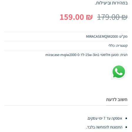
במהירות וביעילות.
המחיר
המחיר
159.00
₪
179.00
₪
המקורי
הנוכחי
היה:
הוא:
מק"ט:
MIRACASEMQIW2000
159.00 ₪.
179.00 ₪.
קטגוריה:
כללי
תגית:
מטען-אלחוטי-15w-3in1-לד-miracase-mqiw2000-0
חשוב לדעת
אספקה עד 7 ימי עסקים.
התמונות להמחשה בלבד.