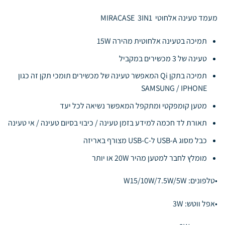
מעמד טעינה אלחוטי MIRACASE 3IN1
תמיכה בטעינה אלחוטית מהירה 15W
טעינה של 3 מכשירים במקביל
תמיכה בתקן Qi המאפשר טעינה של מכשירים תומכי תקן זה כגון
SAMSUNG / IPHONE
מטען קומפקטי ומתקפל המאפשר נשיאה לכל יעד
תאורת לד חכמה למידע בזמן טעינה / כיבוי בסיום טעינה / אי טעינה
כבל מסוג USB-A ל-USB-C מצורף באריזה
מומלץ לחבר למטען מהיר 20W או יותר
•טלפונים: W15/10W/7.5W/5W
•אפל ווטש: 3W