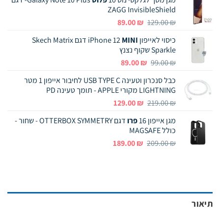
ZAGG InvisibleShield
המחיר
המחיר
89.00
₪
129.00
₪
המקורי
הנוכחי
כיסוי לאייפון iPhone 12
MINI
דגם Skech Matrix
היה:
הוא:
Sparkle שקוף נצנץ
89.00 ₪.
129.00 ₪.
המחיר
המחיר
89.00
₪
99.00
₪
המקורי
הנוכחי
כבל סנכרון וטעינה USB TYPE C לחיבור אייפון 1 מטר
היה:
הוא:
LIGHTNING מקורי APPLE - תומך טעינה PD
89.00 ₪.
99.00 ₪.
המחיר
המחיר
129.00
₪
219.00
₪
המקורי
הנוכחי
מגן אייפון 16
פרו
דגם OTTERBOX SYMMETRY - שחור -
היה:
הוא:
כולל MAGSAFE
129.00 ₪.
219.00 ₪.
המחיר
המחיר
189.00
₪
209.00
₪
המקורי
הנוכחי
היה:
הוא:
189.00 ₪.
209.00 ₪.
תיאור