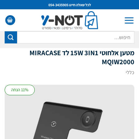
Ski
לכל שאלה חייגו 054-3435905
t
conten
חיפוש
עבור:
מטען אלחוטי 15W 3IN1 לד MIRACASE
MQIW2000
כללי
11% הנחה