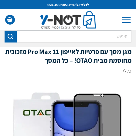
Ski
לכל שאלה חייגו 054-3435905
t
conten
חיפוש
עבור:
מגן מסך עם
פרטיות
לאייפון 11
Pro Max
מזכוכית
מחוסמת מבית OTAO! – כל המסך
כללי