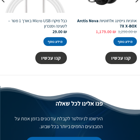
אוזניות גיימינג אלחוטיות
Arctis Nova
כבל מיקרו Micro USB באורך 1 מטר –
7X X-BOX
לטעינה וסנכרון
המחיר
המחיר
29.00
₪
1,179.00
₪
1,290.00
₪
המקורי
הנוכחי
היה:
הוא:
מידע נוסף
מידע נוסף
1,179.00 ₪.
1,290.00 ₪.
קנו עכשיו
קנו עכשיו
פנו אלינו לכל שאלה
הירשמו לניוזלטר לקבלת עדכונים בזמן אמת על
המבצעים החמים ביותר בכל שבוע.