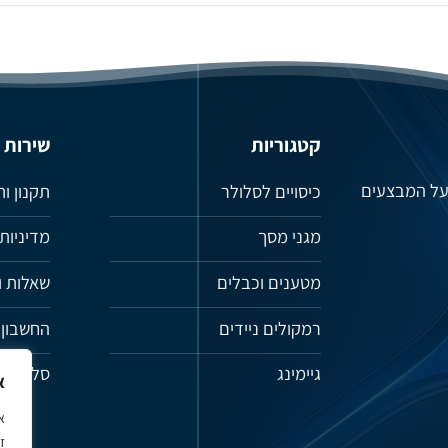
קטגוריות
שירות
 על המבצעים
כיסויים לסלולר
תקנון ו
מגני מסך
מדיניות
מטענים וכבלים
שאלות ו
רמקולים ניידים
החשבון 
גיימינג
סל קניו
א
א