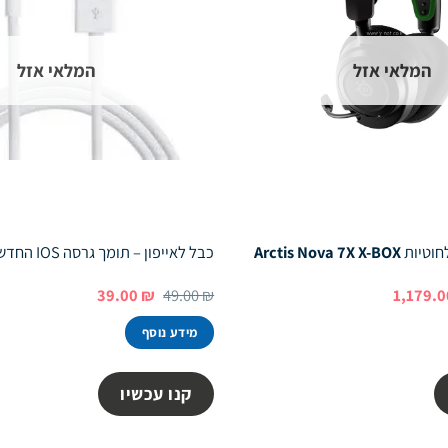
המלאי אזל
המלאי אזל
לחוטיות
Arctis Nova 7X X-BOX
כבל לאייפון – תומך גרסה IOS החדשה
ר
המחיר
המחיר
המחיר
39.00
₪
49.00
₪
1,179.
רי
הנוכחי
המקורי
הנוכחי
הוא:
היה:
הוא:
מידע נוסף
39.00 ₪.
49.00 ₪.
1,179.00 ₪.
1,290
קנו עכשיו