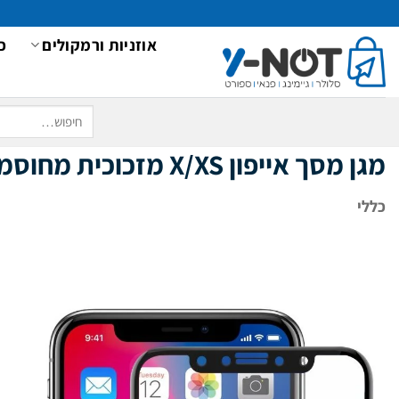
Ski
t
אוזניות ורמקולים
כ
conten
חיפוש
עבור:
מגן מסך אייפון X/XS מזכוכית מחוסמת מבית X-DORIA!
כללי