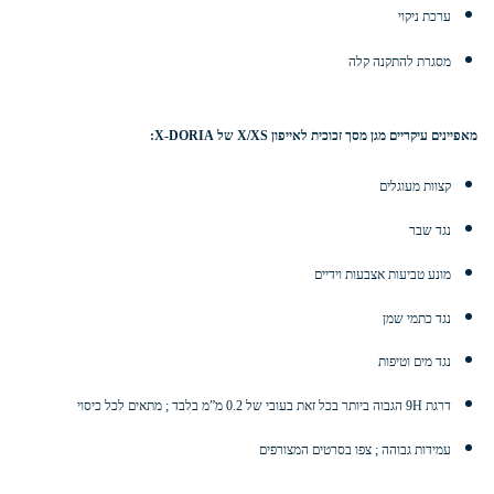
ערכת ניקוי
מסגרת להתקנה קלה
מאפיינים עיקריים
מגן מסך זכוכית לאייפון X/XS של X-DORIA
:
קצוות מעוגלים
נגד שבר
מונע טביעות אצבעות וידיים
נגד כתמי שמן
נגד מים וטיפות
דרגת 9H הגבוה ביותר בכל זאת בעובי של 0.2 מ”מ בלבד ; מתאים לכל כיסוי
עמידות גבוהה ; צפו בסרטים המצורפים