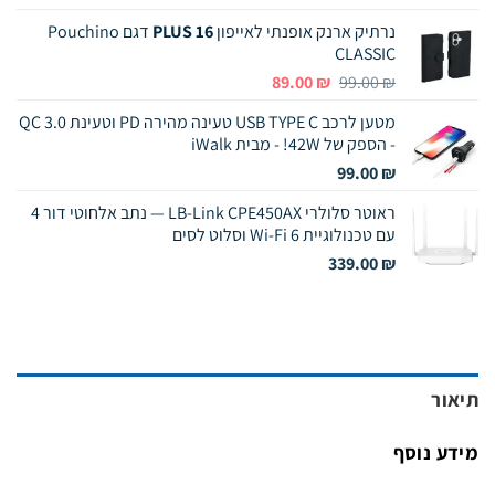
נרתיק ארנק אופנתי לאייפון
16 PLUS
דגם Pouchino
CLASSIC
המחיר
המחיר
89.00
₪
99.00
₪
המקורי
הנוכחי
מטען לרכב USB TYPE C טעינה מהירה PD וטעינת QC 3.0
היה:
הוא:
- הספק של 42W! - מבית iWalk
89.00 ₪.
99.00 ₪.
99.00
₪
ראוטר סלולרי LB-Link CPE450AX — נתב אלחוטי דור 4
עם טכנולוגיית Wi-Fi 6 וסלוט לסים
339.00
₪
תיאור
מידע נוסף