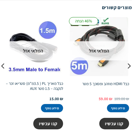
מוצרים קשורים
46% הנחה
המלאי אזל
המלאי אזל
כבל מאריך PL ( 3.5מ”מ) סטריאו זכר –
כבל HDMI מוזהב ומסוכך 5 מטר
לנקבה – 1.5 מטר AUX
המחיר
המחיר
15.00
₪
59.00
₪
109.00
₪
המקורי
הנוכחי
היה:
הוא:
מידע נוסף
מידע נוסף
59.00 ₪.
109.00 ₪.
קנו עכשיו
קנו עכשיו