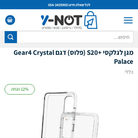
Ski
לכל שאלה חייגו 054-3435905
t
conten
חיפוש
עבור:
מגן לגלקסי +S20 (פלוס) דגם Gear4 Crystal
Palace
כללי
12% הנחה