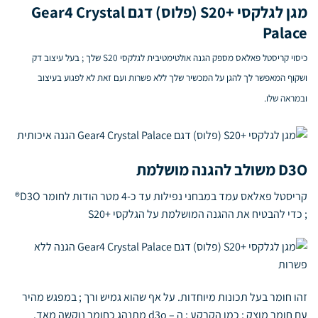
מגן לגלקסי +S20 (פלוס) דגם Gear4 Crystal
Palace
כיסוי קריסטל פאלאס מספק הגנה אולטימטיבית לגלקסי S20 שלך ; בעל עיצוב דק
ושקוף המאפשר לך להגן על המכשיר שלך ללא פשרות ועם זאת לא לפגוע בעיצוב
ובמראה שלו.
D3O משולב להגנה מושלמת
קריסטל פאלאס עמד במבחני נפילות עד כ-4 מטר הודות לחומר D3O®
; כדי להבטיח את ההגנה המושלמת על הגלקסי +S20
זהו חומר בעל תכונות מיוחדות. על אף שהוא גמיש ורך ; במפגש מהיר
עם חומר מוצק ; כמו הקרקע ; ה – d3o
מתנהג כחומר נוקשה מאד.