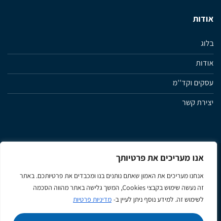
אודות
בלוג
אודות
עסקים וקד''מ
יצירת קשר
אנו מעריכים את פרטיותך
מדיניות פרטיות
תנאי שימוש ותקנון האתר
הצהרת נגישות
אנחנו מעריכים את האמון שאתם נותנים בנו ומכבדים את פרטיותכם. באתר
זה נעשה שימוש בקבצי Cookies, המשך גלישה באתר מהווה הסכמה
לשימוש זה. למידע נוסף ניתן לעיין ב-
מדיניות פרטיות
Apple
Google
MasterCard
Visa
Pay
Pay