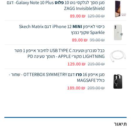
מגן מסך לגלקסי נוט 10
פלוס
Galaxy Note 10 Plus- דגם
ZAGG InvisibleShield
המחיר
המחיר
89.00
₪
129.00
₪
המקורי
הנוכחי
כיסוי לאייפון iPhone 12
MINI
דגם Skech Matrix
היה:
הוא:
Sparkle שקוף נצנץ
89.00 ₪.
129.00 ₪.
המחיר
המחיר
89.00
₪
99.00
₪
המקורי
הנוכחי
כבל סנכרון וטעינה USB TYPE C לחיבור אייפון 1 מטר
היה:
הוא:
LIGHTNING מקורי APPLE - תומך טעינה PD
89.00 ₪.
99.00 ₪.
המחיר
המחיר
129.00
₪
219.00
₪
המקורי
הנוכחי
מגן אייפון 16
פרו
דגם OTTERBOX SYMMETRY - שחור -
היה:
הוא:
כולל MAGSAFE
129.00 ₪.
219.00 ₪.
המחיר
המחיר
189.00
₪
209.00
₪
המקורי
הנוכחי
היה:
הוא:
189.00 ₪.
209.00 ₪.
תיאור