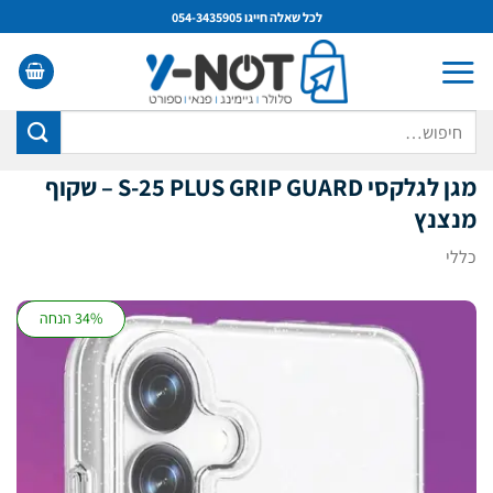
Ski
לכל שאלה חייגו 054-3435905
t
conten
חיפוש
עבור:
מגן לגלקסי
S-25 PLUS
GRIP GUARD – שקוף
מנצנץ
כללי
34% הנחה