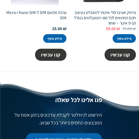
נרתיק אוניברסלי איכותי לטאבלט בעיצוב
ערכת מתאם SIM ל-Nano SIM ו-Micro
חכם המתאים לכל סוגי הטאבלטים בגודל
SIM
9-10 אינץ’ – שחור
המחיר
המחיר
25.00
₪
59.00
₪
79.00
₪
המקורי
הנוכחי
היה:
הוא:
מידע נוסף
מידע נוסף
59.00 ₪.
79.00 ₪.
קנו עכשיו
קנו עכשיו
פנו אלינו לכל שאלה
הירשמו לניוזלטר לקבלת עדכונים בזמן אמת על
המבצעים החמים ביותר בכל שבוע.