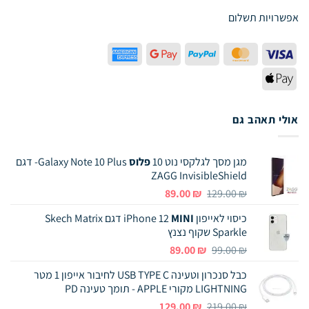
אפשרויות תשלום
American
Google
PayPal
MasterCard
Visa
Express
Pay
Apple
Pay
אולי תאהב גם
מגן מסך לגלקסי נוט 10
פלוס
Galaxy Note 10 Plus- דגם
ZAGG InvisibleShield
המחיר
המחיר
89.00
₪
129.00
₪
המקורי
הנוכחי
כיסוי לאייפון iPhone 12
MINI
דגם Skech Matrix
היה:
הוא:
Sparkle שקוף נצנץ
89.00 ₪.
129.00 ₪.
המחיר
המחיר
89.00
₪
99.00
₪
המקורי
הנוכחי
כבל סנכרון וטעינה USB TYPE C לחיבור אייפון 1 מטר
היה:
הוא:
LIGHTNING מקורי APPLE - תומך טעינה PD
89.00 ₪.
99.00 ₪.
המחיר
המחיר
129.00
₪
219.00
₪