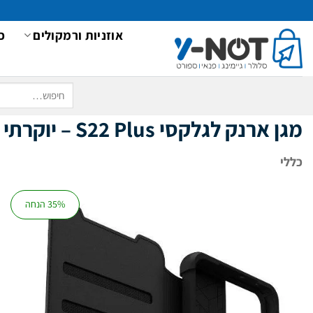
Ski
t
אוזניות ורמקולים
כ
conten
חיפוש
עבור:
מגן ארנק לגלקסי S22
Plus
– יוקרתי מעור א
כללי
35% הנחה