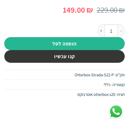
המחיר
המחיר
149.00
₪
229.00
₪
המקורי
הנוכחי
היה:
הוא:
כמות של מגן ארנק לגלקסי S22 Plus - יוקרתי מעור אמיתי - Otterbox Strada
149.00 ₪.
229.00 ₪.
הוספה לסל
קנו עכשיו
מק"ט:
Otterbox-Strada-S22-P
קטגוריה:
כללי
תגית:
otterbox s20 אוטרבוקס