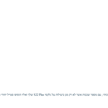
 על גלקסי S22 Plus שלך ואליו הוסיפו סטייל יחודי עם מגן עשוי עור אמיתי ויוקרתי