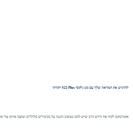
להדגיש את המראה שלך עם מגן גלקסי S22 Plus יוקרתי
אוטרבוקס לקחו את הידע הרב שיש להם בעיצוב והגנה על מכשירים סלולרים ועיצבו ארנק עור איכותי ; עם מספר שכבות אשר לא רק מגן ביעילות