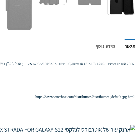
תיאור
מידע נוסף
הרבה אתרים מציגים עצמם כיבואנים או משווקי פרימיום או אוטרבוקס ישראל… ; אבל להל”ן רשימת המשווקים המו
https://www.otterbox.com/distributors/distributors ;default ;pg.html