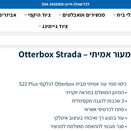
לכל שאלה חייגו 054-3435905
לי בית
מכשירים וטאבלטים
ציוד היקפי
אביזרים
ציוד גיימינג
מיתי – Otterbox Strada
כיסוי ספר עור אמיתי מבית Otterbox לגלקסי S22 Plus
• המיגון המושלם במראה יוקרתי
• 3 שכבות להגנה מקסימלית
• פתח לכרטיסי אשראי
• עור במגע רך ואיכותי בעיצוב איטלקי
• סגר מגנטי להתאמה מושלמת למכשיר