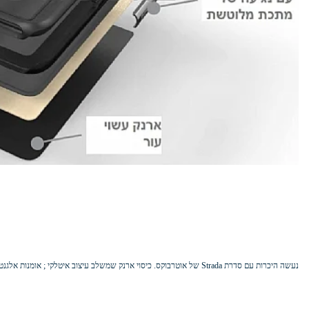
נעשה היכרות עם סדרת Strada של אוטרבוקס. כיסוי ארנק שמשלב עיצוב איטלקי ; אומנות אלגנטית והגנת OtterBox מהימנה.