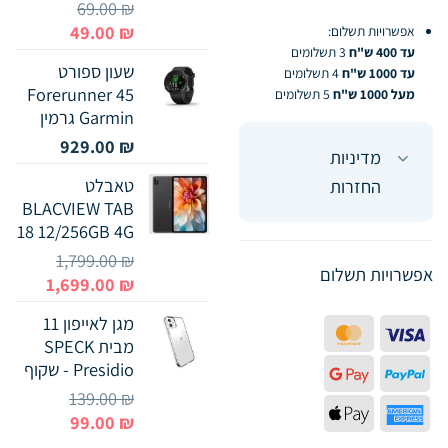
69.00
₪
המחיר
המחיר
49.00
₪
אפשרויות תשלום:
המקורי
הנוכחי
עד 400 ש"ח
3 תשלומים
שעון ספורט
עד 1000 ש"ח
4 תשלומים
היה:
הוא:
Forerunner 45
מעל 1000 ש"ח
5 תשלומים
49.00 ₪.
69.00 ₪.
Garmin גרמין
929.00
₪
מדיניות
טאבלט
החזרות
BLACVIEW TAB
18 12/256GB 4G
1,799.00
₪
אפשרויות תשלום
המחיר
המחיר
1,699.00
₪
המקורי
הנוכחי
מגן לאייפון 11
היה:
הוא:
MasterCard
Visa
מבית SPECK
699.00 ₪.
1,799.00 ₪.
Presidio - שקוף
Google
PayPal
139.00
₪
Pay
Apple
American
המחיר
המחיר
99.00
₪
Pay
Express
המקורי
הנוכחי