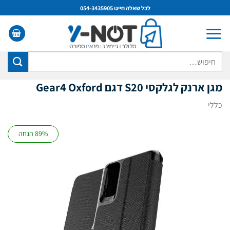
Ski
לכל שאלה חייגו 054-3435905
t
conten
חיפוש
עבור:
מגן ארנק לגלקסי S20 דגם Gear4 Oxford
כללי
89% הנחה