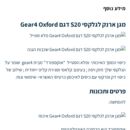
מידע נוסף
מגן ארנק לגלקסי S20 דגם Gear4 Oxford
כיסוי המסך האיכותי ומלא הסטייל “אוקספורד” מבית gear4 שומר על
הגלקסי שלך חזק ויפה ; בעיצוב קלאסי וסגירת קליפ ייחודית ; שילוב של
כיסוי דק ופרקטי עם כיסים לאיכסון כרטיסי האשראי- שימושי ונוח.
פרטים ותכונות
להמחשה:
אוקספורד היא הבחירה האינטליגנטית.