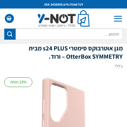
Ski
לכל שאלה חייגו 054-3435905
t
conten
חיפוש
עבור:
מגן אוטרבוקס סימטרי
s24 PLUS
מבית
OtterBox SYMMETRY – ורוד.
כללי
23% הנחה