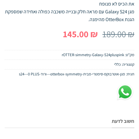
את הכיס לא מנופח
מגן Galaxy S24 עם מראה חלק ובנייה משכבה כפולה ואחידה שמספקת
הגנת OtterBox מהימנה.
המחיר
המחיר
145.00
₪
189.00
₪
המקורי
הנוכחי
היה:
הוא:
מק"ט:
rOTTER-simmetry-Galaxy-S24pluspink
145.00 ₪.
189.00 ₪.
קטגוריה:
כללי
תגית:
מגן-אוטרבוקס-סימטרי-מבית-otterbox-symmetry---ורוד-s24---0 PLUS
חשוב לדעת