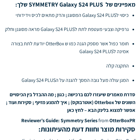
מאפיינים של SYMMETRY Galaxy S24 PLUS שלך:
כיסוי לGalaxy S24 PLUS המסוגנן והדק מתאים לכיס וידידותי
גרפיקה וצבעי מעטפת לתת לGalaxy S24 PLUS מראה מסוגנן וחלק
חומר כפול אשר מספק הגנה כמו ש OtterBox יודעת לתת בצורה
אמינה לGalaxy S24 PLUS
התקנה קלה
המגן עולה מעל גובה המסך להגנה על הGalaxy S24 PLUS
סדרת מאמרים שיעזרו לכם ברכישה ; כגון ; מה ההבדל בין הכיסויים
השונים של Otterbox (אוטרבוקס) ; איך להמנע מזיוף ; סקירות ועוד ;
אפשר למצוא בלינק הבא –
לחץ כאן
Reviewer’s Guide: Symmetry Series
from
OtterBoxPR
סקירות מוצר וחוות דעת מהעיתונות: