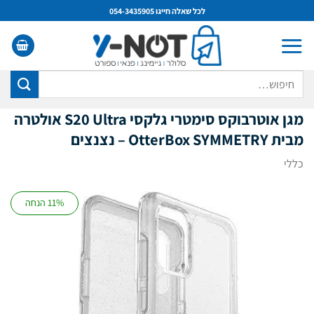
Ski
לכל שאלה חייגו 054-3435905
t
conten
חיפוש
עבור:
מגן אוטרבוקס סימטרי גלקסי S20 Ultra
אולטרה
מבית OtterBox SYMMETRY – נצנצים
כללי
11% הנחה