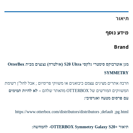
תיאור
מידע נוסף
Brand
מגן אוטרבוקס סימטרי גלקסי S20 Ultra (אולטרה) נצנצים מבית OtterBox
SYMMETRY
הרבה אתרים מציגים עצמם כיבואנים או משווקי פרימיום ; אבל להל”ן רשימת
המשווקים המורשים של OTTERBOX מהאתר שלהם
–
לא להיות תמימים
עם פרסום מטעה ואגרסיבי:
https://www.otterbox.com/distributors/distributors ;default ;pg.html
תיאור +OTTERBOX Symmetry Galaxy S20- להמחשה: