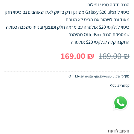
הגנה חזקה מפני נפילות
כיסוי ל Galaxy S20 ultra מסוגנן ודק בדיוק לאלו שאוהבים גם כיסוי חזק
מאוד וגם לשמור את הכיס לא מנופח
כיסוי לגלקסי S20 אולטרה עם מראה חלק ומנצנץ ובנייה משכבה כפולה
שמספקת הגנת OtterBox מהימנה
התקנה קלה לגלקסי S20 אולטרה
המחיר
המחיר
169.00
₪
189.00
₪
המקורי
הנוכחי
היה:
הוא:
מק"ט:
OTTER-sym-star-galaxy-s20-ultra
169.00 ₪.
189.00 ₪.
קטגוריה:
כללי
חשוב לדעת