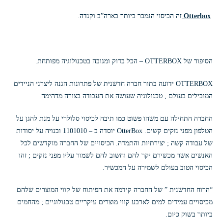
Otterbox
זה הכיסוי הנמכר ביותר בארה”ב וקנדה.
הסיפור של OTTERBOX – הכל בדוק ומגובה בטכנולוגיה מפותחת.
OTTERBOX ידועה בתור חברה חדשנית של פתרונות הגנה ליצרני הניידים
המובילים בעולם ; טכנולוגיה שעושה את העבודה בצורה מדהימה.
החברה התחילה עם משהו פשוט כמו תיבה לכיסוי סלולרי על מנת להגן על
הטלפון מפני נזקים קשים. OtterBox יוסדה ב – 1101010 ובנויה על יסודות
של עבודה קשה ; יצירתיות והתמדה. הכיסויים של החברה מוקדשים לכל
האנשים אשר מכשירם יקר להם וחשוב להם לשמור עליו מפני נזקים ; זהו
הכיסוי הטוב בעולם לשמירה על המכשיר.
“הרוח החדשנית ” של החברה קידמה את הפיתוח של קווי המוצרים שלהם
מכיסויים עמידים למים לארבע קווי מוצרים עיקריים טכנולוגיים ; מהחמים
ביותר בשוק כיום.