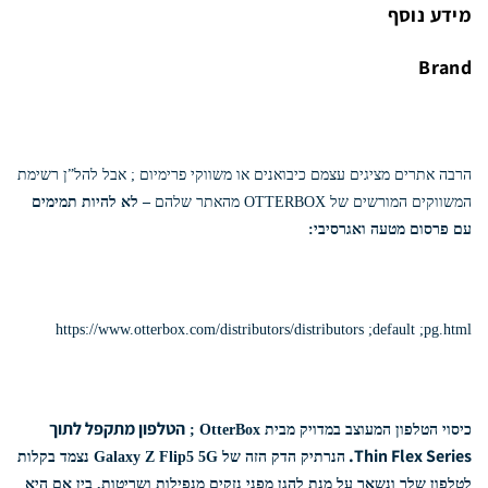
מידע נוסף
Brand
הרבה אתרים מציגים עצמם כיבואנים או משווקי פרימיום ; אבל להל”ן רשימת
המשווקים המורשים של OTTERBOX מהאתר שלהם
–
לא להיות תמימים
עם פרסום מטעה ואגרסיבי:
https://www.otterbox.com/distributors/distributors ;default ;pg.html
הטלפון מתקפל לתוך
כיסוי הטלפון המעוצב במדויק מבית OtterBox ;
Thin Flex Series.
הנרתיק הדק הזה של Galaxy Z Flip5 5G נצמד בקלות
לטלפון שלך ונשאר על מנת להגן מפני נזקים מנפילות ושריטות.
בין אם היא