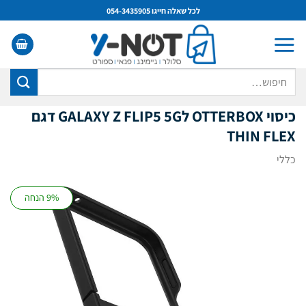
Ski
לכל שאלה חייגו 054-3435905
t
conten
חיפוש
עבור:
כיסוי OTTERBOX לGALAXY Z FLIP5 5G דגם
THIN FLEX
כללי
9% הנחה