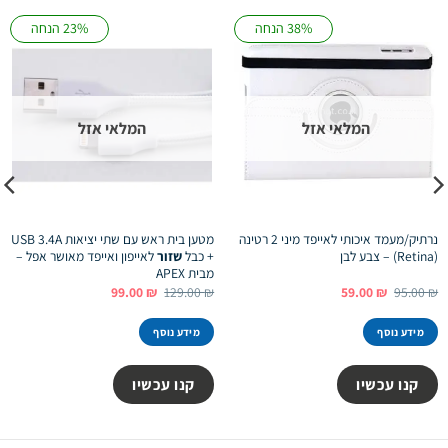
38% הנחה
23% הנחה
המלאי אזל
המלאי אזל
נרתיק/מעמד איכותי לאייפד מיני 2 רטינה
מטען בית ראש עם שתי יציאות USB 3.4A
(Retina) – צבע לבן
+ כבל
שזור
לאייפון ואייפד מאושר אפל –
מבית APEX
המחיר
המחיר
המחיר
המחיר
99.00
₪
129.00
₪
59.00
₪
95.00
₪
המקורי
הנוכחי
המקורי
הנוכחי
היה:
הוא:
היה:
הוא:
99.00 ₪.
129.00 ₪.
59.00 ₪.
95.00 ₪.
מידע נוסף
מידע נוסף
קנו עכשיו
קנו עכשיו