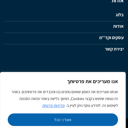
אודות
בלוג
אודות
עסקים וקד''מ
יצירת קשר
אנו מעריכים את פרטיותך
מדיניות פרטיות
תנאי שימוש ותקנון האתר
הצהרת נגישות
אנחנו מעריכים את האמון שאתם נותנים בנו ומכבדים את פרטיותכם. באתר
זה נעשה שימוש בקבצי Cookies, המשך גלישה באתר מהווה הסכמה
Apple
Google
MasterCard
Visa
לשימוש זה. למידע נוסף ניתן לעיין ב-
מדיניות פרטיות
Pay
Pay
אשר/י הכל
כל הזכויות שמורות 2026 ©
Y-NOT