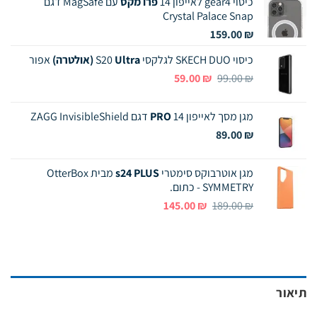
כיסוי gear4 לאייפון 14
פרו מקס
עם MagSafe דגם
Crystal Palace Snap
159.00
₪
כיסוי SKECH DUO לגלקסי S20
Ultra (אולטרה)
אפור
המחיר
המחיר
59.00
₪
99.00
₪
המקורי
הנוכחי
היה:
הוא:
מגן מסך לאייפון 14
PRO
דגם ZAGG InvisibleShield
59.00 ₪.
99.00 ₪.
89.00
₪
מגן אוטרבוקס סימטרי
s24 PLUS
מבית OtterBox
SYMMETRY - כתום.
המחיר
המחיר
145.00
₪
189.00
₪
המקורי
הנוכחי
היה:
הוא:
145.00 ₪.
189.00 ₪.
תיאור