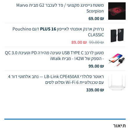
משטח גיימינג מקצועי / פד לעכבר G2 מבית Marvo
Scorpion
69.00
₪
נרתיק ארנק אופנתי לאייפון
16 PLUS
דגם Pouchino
CLASSIC
המחיר
המחיר
89.00
₪
99.00
₪
המקורי
הנוכחי
מטען לרכב USB TYPE C טעינה מהירה PD וטעינת QC 3.0
היה:
הוא:
- הספק של 42W! - מבית iWalk
89.00 ₪.
99.00 ₪.
99.00
₪
ראוטר סלולרי LB-Link CPE450AX — נתב אלחוטי דור 4
עם טכנולוגיית Wi-Fi 6 וסלוט לסים
339.00
₪
תיאור