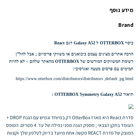
מידע נוסף
Brand
כיסוי OTTERBOX ל Galaxy A52 דגם React
הרבה אתרים מציגים עצמם כיבואנים או משווקי פרימיום ; אבל להל”ן
רשימת המשווקים המורשים של OTTERBOX מהאתר שלהם
–
לא להיות
תמימים עם פרסום מטעה ואגרסיבי:
https://www.otterbox.com/distributors/distributors ;default ;pg.html
תיאור OTTERBOX Symmetry Galaxy A52 :
סדרת React היא מארז OtterBox דק במיוחד וגמיש עם הגנת
DROP +
העומד בתקן הצבאי ; מספק הגנה מפני נפילה של עד 4 מטרים.
הטופס
המוצק של סדרת REACT מקשה אחת מיועד בדיוק לטלפון שלך וקצוות