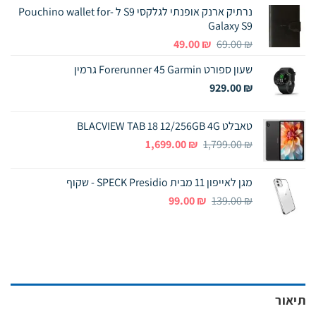
נרתיק ארנק אופנתי לגלקסי S9 ל -Pouchino wallet for
Galaxy S9
המחיר
המחיר
49.00
₪
69.00
₪
המקורי
הנוכחי
שעון ספורט Forerunner 45 Garmin גרמין
היה:
הוא:
49.00 ₪.
69.00 ₪.
929.00
₪
טאבלט BLACVIEW TAB 18 12/256GB 4G
המחיר
המחיר
1,699.00
₪
1,799.00
₪
המקורי
הנוכחי
היה:
הוא:
מגן לאייפון 11 מבית SPECK Presidio - שקוף
1,699.00 ₪.
1,799.00 ₪.
המחיר
המחיר
99.00
₪
139.00
₪
המקורי
הנוכחי
היה:
הוא:
99.00 ₪.
139.00 ₪.
תיאור