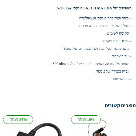
מאפיינים של SKECH MATRIX לגלקסי S20 ultra:
– כיסוי אפור כהה לגלקסי S20אולטרה
– שילוב של שני חומרים להגנה מרבית
– קל ונוח לשימוש
– עיצוב ייחודי ויוקרתי
– גישה מלאה לכל הפתחים והכפתורים של המכשיר
– נגד היצהבות
– שומר על המראה והעיצוב הייחודי של הגלקסי S20 ultra
– נבדק בנפילה של 2 מטר.
– נגד שריטות
מוצרים קשורים
16% הנחה
34% הנחה