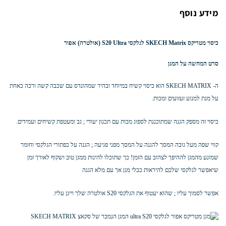
מידע נוסף
כיסוי מטריקס SKECH Matrix לגלקסי S20 Ultra (אולטרה) אפור
סרט המחשה על המגן
ה- SKECH MATRIX הוא כיסוי קשיח במיוחד ובהיר שמהונדס עם שכבה קשה ורכה כאחת
על מנת למנוע זעזועים ומכות.
כיסוי זה מספק הגנה שמתוכננת לספוג מכות עם תכנון יעודי ; גב ומעטפת קשיחים ועמידים.
קווי שפה מעל גובה המסך להגנה על המסך מפני פגיעה ; הגנה על כפתורי הגלקסי וחומר
שמונע מהמגן לההיפך לצהוב עם הזמן! כך
שתוכלו להינות ממגן טוב ושקוף לאורך זמן
שיאפשר לגלקסי שלכם להיראות כבלי מגן אך עם מלא הגנה
אפשר לסמוך עליו ; שהוא יעטוף את הגלקסי S20 אולטרה שלך וייגן עליו.