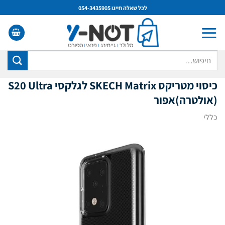
Ski
לכל שאלה חייגו 054-3435905
t
conten
חיפוש
עבור:
כיסוי מטריקס SKECH Matrix לגלקסי S20
Ultra
(אולטרה)
אפור
כללי