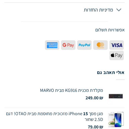
מדיניות החזרות
אפשרויות תשלום
American
Google
PayPal
MasterCard
Visa
Express
Pay
Apple
Pay
אולי תאהב גם
מקלדת מכנית KG916 מבית MARVO
249.00
₪
מגן מסך iPhone
15
מזכוכית מחוסמת מבית OTAO! דגם
2.5D שחור
79.00
₪