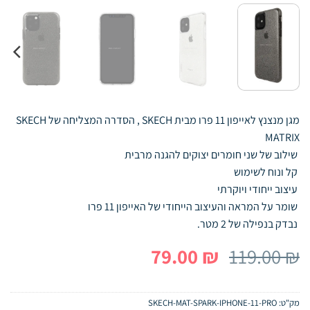
מגן מנצנץ לאייפון 11 פרו מבית SKECH , הסדרה המצליחה של SKECH
MATRIX
שילוב של שני חומרים יצוקים להגנה מרבית
קל ונוח לשימוש
עיצוב ייחודי ויוקרתי
שומר על המראה והעיצוב הייחודי של האייפון 11 פרו
נבדק בנפילה של 2 מטר.
המחיר
המחיר
79.00
₪
119.00
₪
המקורי
הנוכחי
היה:
הוא:
מק"ט:
SKECH-MAT-SPARK-IPHONE-11-PRO