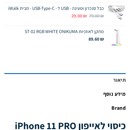
כבל סנכרון וטעינה - USB ל - USB-Type-C - מבית iWalk
המחיר
המחיר
29.00
₪
79.00
₪
המקורי
הנוכחי
היה:
הוא:
מתקן לאוזניות ST-02 RGB WHITE ONIKUMA
29.00 ₪.
79.00 ₪.
89.60
₪
תיאור
מידע נוסף
Brand
כיסוי לאייפון iPhone 11 PRO