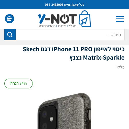
Ski
לכל שאלה חייגו 054-3435905
t
conten
חיפוש
עבור:
כיסוי לאייפון iPhone 11
PRO
דגם Skech
Matrix-Sparkle נצנץ
כללי
34% הנחה