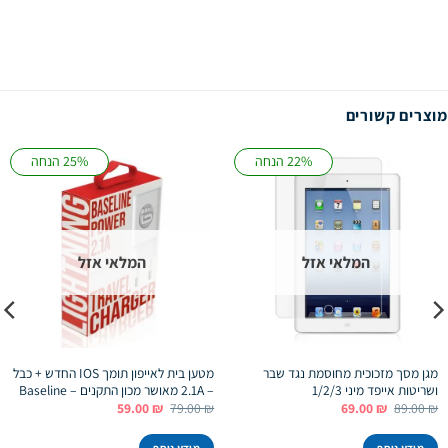
מוצרים קשורים
22% הנחה
25% הנחה
המלאי אזל
המלאי אזל
מגן מסך מזכוכית מחוסמת נגד שבר
מטען בית לאייפון תומך IOS החדש + כבל
ושריטות אייפד מיני 1/2/3
– 2.1A מאושר מכון התקנים – Baseline
המחיר
המחיר
המחיר
המחיר
59.00
₪
79.00
₪
69.00
₪
89.00
₪
המקורי
הנוכחי
המקורי
הנוכחי
היה:
הוא:
היה:
הוא:
59.00 ₪.
79.00 ₪.
69.00 ₪.
89.00 ₪.