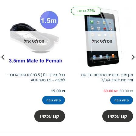
22% הנחה
המלאי אזל
המלאי אזל
מגן מסך מזכוכית מחוסמת נגד שבר
כבל מאריך PL ( 3.5מ”מ) סטריאו זכר –
ושריטות אייפד 2/3/4
לנקבה – 1.5 מטר AUX
המחיר
המחיר
15.00
₪
69.00
₪
89.00
₪
המקורי
הנוכחי
היה:
הוא:
מידע נוסף
מידע נוסף
69.00 ₪.
89.00 ₪.
קנו עכשיו
קנו עכשיו