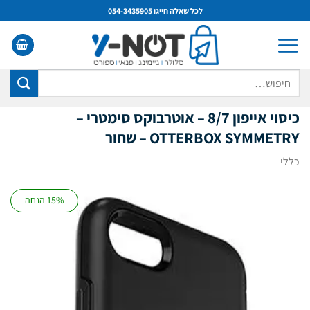
Ski
לכל שאלה חייגו 054-3435905
t
conten
חיפוש
עבור:
כיסוי אייפון 8/7 – אוטרבוקס סימטרי –
OTTERBOX SYMMETRY –
שחור
כללי
15% הנחה