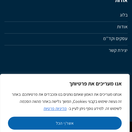
אודות
בלוג
אודות
עסקים וקד''מ
יצירת קשר
אנו מעריכים את פרטיותך
מדיניות פרטיות
תנאי שימוש ותקנון האתר
הצהרת נגישות
אנחנו מעריכים את האמון שאתם נותנים בנו ומכבדים את פרטיותכם. באתר
זה נעשה שימוש בקבצי Cookies, המשך גלישה באתר מהווה הסכמה
Apple
Google
MasterCard
Visa
לשימוש זה. למידע נוסף ניתן לעיין ב-
מדיניות פרטיות
Pay
Pay
אשר/י הכל
כל הזכויות שמורות 2026 ©
Y-NOT