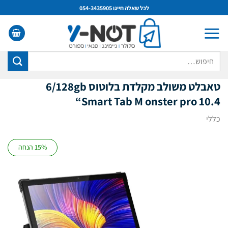
Ski
לכל שאלה חייגו 054-3435905
t
conten
חיפוש
עבור:
טאבלט משולב מקלדת בלוטוס 6/128gb
“Smart Tab M onster pro 10.4
כללי
15% הנחה