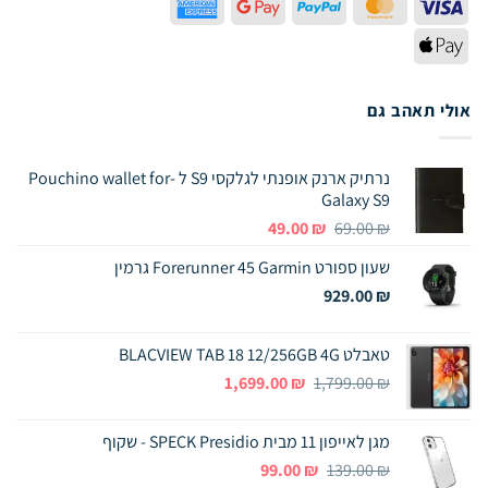
American
Google
PayPal
MasterCard
Visa
Express
Pay
Apple
Pay
אולי תאהב גם
נרתיק ארנק אופנתי לגלקסי S9 ל -Pouchino wallet for
Galaxy S9
המחיר
המחיר
49.00
₪
69.00
₪
המקורי
הנוכחי
שעון ספורט Forerunner 45 Garmin גרמין
היה:
הוא:
49.00 ₪.
69.00 ₪.
929.00
₪
טאבלט BLACVIEW TAB 18 12/256GB 4G
המחיר
המחיר
1,699.00
₪
1,799.00
₪
המקורי
הנוכחי
היה:
הוא:
מגן לאייפון 11 מבית SPECK Presidio - שקוף
1,699.00 ₪.
1,799.00 ₪.
המחיר
המחיר
99.00
₪
139.00
₪