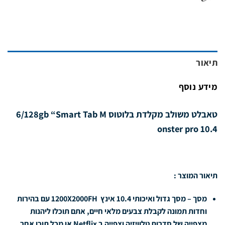
המקורי
הנוכחי
היה:
הוא:
99.00 ₪.
139.00 ₪.
תיאור
מידע נוסף
טאבלט משולב מקלדת בלוטוס 6/128gb “Smart Tab M
onster pro 10.4
תיאור המוצר :
מסך – מסך גדול ואיכותי 10.4 אינץ 1200X2000FH עם בהירות
וחדות תמונה לקבלת צבעים מלאי חיים, אתם תוכלו ליהנות
מצפייה של סדרות טלוויזיה וצפייה ב Netflix או מכל תוכן אחר