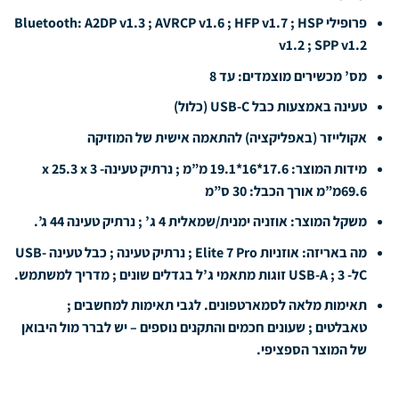
פרופילי Bluetooth: A2DP v1.3 ; AVRCP v1.6 ; HFP v1.7 ; HSP
v1.2 ; SPP v1.2
מס’ מכשירים מוצמדים: עד 8
טעינה באמצעות כבל USB-C (כלול)
אקולייזר (באפליקציה) להתאמה אישית של המוזיקה
מידות המוצר: 17.6*16*19.1 מ”מ ; נרתיק טעינה- 3 x 25.3 x
69.6מ”מ אורך הכבל: 30 ס”מ
משקל המוצר: אוזניה ימנית/שמאלית 4 ג’ ; נרתיק טעינה 44 ג’.
מה באריזה: אוזניות Elite 7 Pro ; נרתיק טעינה ; כבל טעינה USB-
Cל- USB-A ; 3 זוגות מתאמי ג’ל בגדלים שונים ; מדריך למשתמש.
תאימות מלאה לסמארטפונים. לגבי תאימות למחשבים ;
טאבלטים ; שעונים חכמים והתקנים נוספים – יש לברר מול היבואן
של המוצר הספציפי.