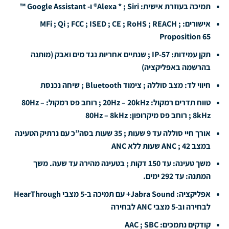
תמיכה בעוזרת אישית: Alexa * ; Siri® ו- Google Assistant ™
אישורים: MFi ; Qi ; FCC ; ISED ; CE ; RoHS ; REACH ;
Proposition 65
תקן עמידות: IP-57 ; שנתיים אחריות נגד מים ואבק (מותנה
בהרשמה באפליקציה)
חיווי לד: מצב סוללה ; צימוד Bluetooth ; שיחה נכנסת
טווח תדרים רמקול: 20Hz – 20kHz ; רוחב פס רמקול: 80Hz –
8kHz ; רוחב פס מיקרופון: 80Hz – 8kHz
אורך חיי סוללה עד 9 שעות ; 35 שעות בסה”כ עם נרתיק הטעינה
במצב ANC ; 42 שעות ללא ANC
משך טעינה: עד 150 דקות ; בטעינה מהירה עד שעה. משך
המתנה: עד 292 ימים.
אפליקציה: Jabra Sound+ עם תמיכה ב-5 מצבי HearThrough
לבחירה וב-5 מצבי ANC לבחירה
קודקים נתמכים: AAC ; SBC