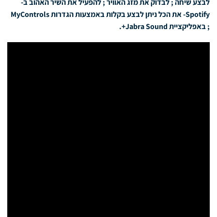
לבצע שיחה ; לבדוק את מזג האוויר ; להפעיל את השיר האהוב ב-
Spotify- את הכל ניתן לבצע בקלות באמצעות הגדרות MyControls
; באפליקציית Jabra Sound+.