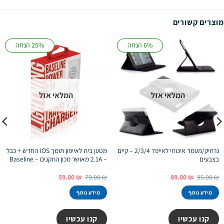
מוצרים קשורים
6% הנחה
25% הנחה
המלאי אזל
המלאי אזל
נרתיק/מעמד איכותי לאייפד 2/3/4 – קיים
מטען בית לאייפון תומך IOS החדש + כבל
בצבעים
– 2.1A מאושר מכון התקנים – Baseline
המחיר
המחיר
המחיר
המחיר
59.00
₪
79.00
₪
89.00
₪
95.00
₪
המקורי
הנוכחי
המקורי
הנוכחי
היה:
הוא:
היה:
הוא:
מידע נוסף
מידע נוסף
59.00 ₪.
79.00 ₪.
89.00 ₪.
95.00 ₪.
קנו עכשיו
קנו עכשיו