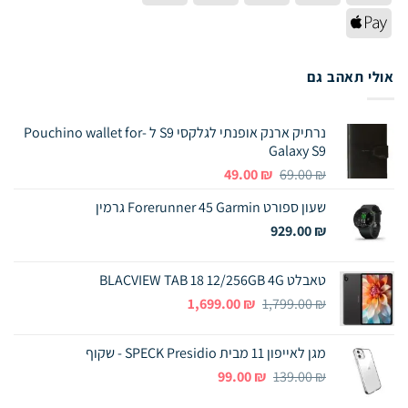
Express
Pay
Apple
Pay
אולי תאהב גם
נרתיק ארנק אופנתי לגלקסי S9 ל -Pouchino wallet for
Galaxy S9
המחיר
המחיר
49.00
₪
69.00
₪
המקורי
הנוכחי
שעון ספורט Forerunner 45 Garmin גרמין
היה:
הוא:
49.00 ₪.
69.00 ₪.
929.00
₪
טאבלט BLACVIEW TAB 18 12/256GB 4G
המחיר
המחיר
1,699.00
₪
1,799.00
₪
המקורי
הנוכחי
היה:
הוא:
מגן לאייפון 11 מבית SPECK Presidio - שקוף
1,699.00 ₪.
1,799.00 ₪.
המחיר
המחיר
99.00
₪
139.00
₪
המקורי
הנוכחי