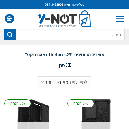
Ski
לכל שאלה חייגו 054-3435905
t
conten
חיפוש
עבור:
מוצרים המתויגים “otterbox s23 אוטרבוקס”
סנן
8% הנחה
8% הנחה