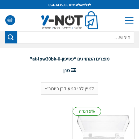
Ski
לכל שאלה חייגו 054-3435905
t
conten
חיפוש
עבור:
מוצרים המתויגים “פטיפון-at-lpw30bk-0”
סנן
9% הנחה