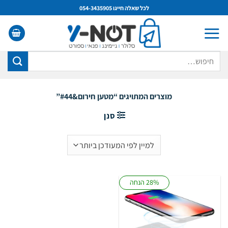
Ski
לכל שאלה חייגו 054-3435905
t
conten
חיפוש
עבור:
מוצרים המתויגים “מטען חירום&#44”
סנן
28% הנחה