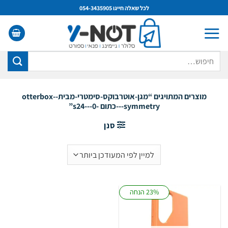
Ski
לכל שאלה חייגו 054-3435905
t
conten
חיפוש
עבור:
מוצרים המתויגים “מגן-אוטרבוקס-סימטרי-מבית-otterbox-
symmetry---כתום -s24---0”
סנן
23% הנחה