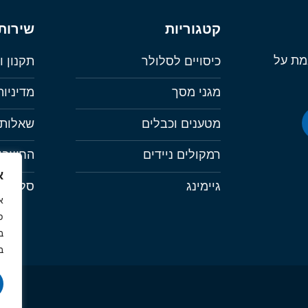
בעמוד
המוצר
קטגוריות
שירות
מת על
כיסויים לסלולר
תקנון ו
מגני מסך
מדיניו
מטענים וכבלים
שאלות 
רמקולים ניידים
החשבון
א
גיימינג
סל קני
א
ב
ב