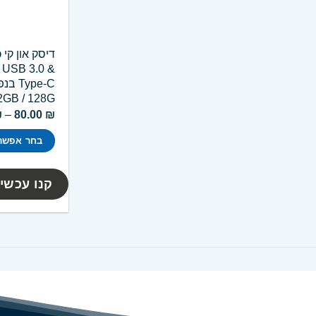
 USB 3.0 &
2GB / 128G
₪
–
80.00
₪
בחר אפשרו
למוצר
זה
קנו עכשיו
יש
מספר
סוגים.
ניתן
לבחור
את
האפשרויות