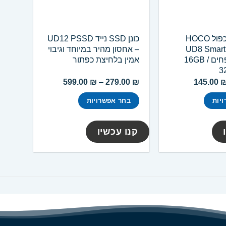
דיסק און קי כפול HOCO
כונן SSD נייד UD12 PSSD
UD8 Smart
– אחסון מהיר במיוחד וגיבוי
Type-C בנפחים 16GB /
אמין בלחיצת כפתור
3
טווח
טווח
599.00
₪
–
279.00
₪
145.00
מחירים:
מחירים:
יות
בחר אפשרויות
עד
עד
למוצר
זה
קנו עכשיו
יש
מספר
סוגים.
ניתן
לבחור
את
האפשרויות