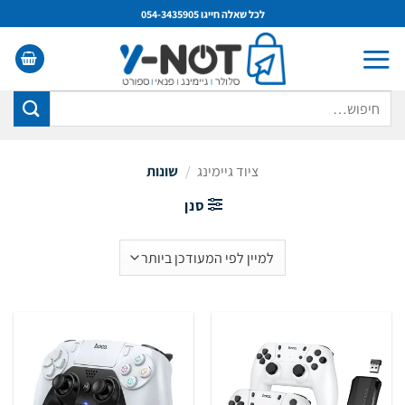
Ski
לכל שאלה חייגו 054-3435905
t
conten
חיפוש
עבור:
ציוד גיימינג
/
שונות
סנן