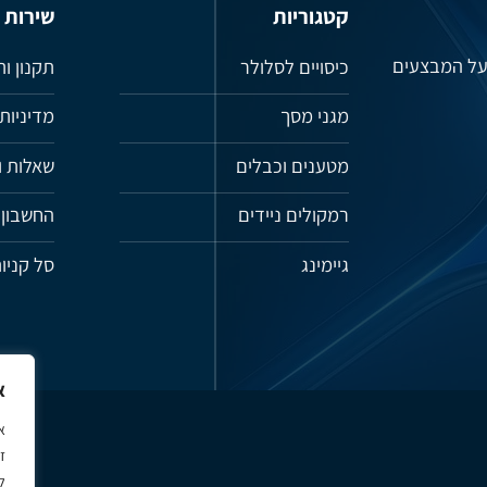
קטגוריות
שירות
 על המבצעים
כיסויים לסלולר
תקנון ו
מגני מסך
מדיניות
מטענים וכבלים
שאלות ו
רמקולים ניידים
החשבון 
גיימינג
סל קניו
א
א
ל