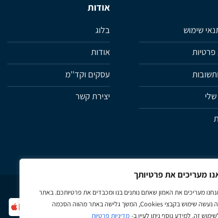
אודות
תנאי שימוש
בלוג
 פרטיות
אודות
תשובות
עסקים וקד''מ
שלי
יצירת קשר
ת
נו מעריכים את פרטיותך
נחנו מעריכים את האמון שאתם נותנים בנו ומכבדים את פרטיותכם. באתר
זה נעשה שימוש בקבצי Cookies, המשך גלישה באתר מהווה הסכמה
ple
Google
MasterCard
Visa
שימוש זה. למידע נוסף ניתן לעיין ב-
מדיניות פרטיות