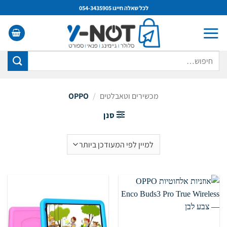
Ski
לכל שאלה חייגו 054-3435905
t
conten
חיפוש
עבור:
מכשירים וטאבלטים
/
OPPO
סנן