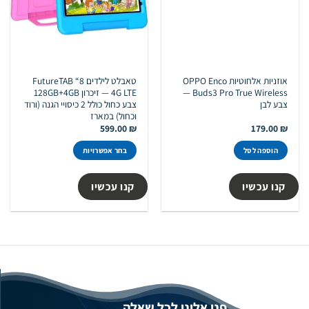
אוזניות אלחוטיות OPPO Enco
טאבלט לילדים FutureTAB “8
Buds3 Pro True Wireless —
4G LTE — זיכרון 128GB+4GB
צבע לבן
צבע כחול כולל 2 כיסויי הגנה (ורוד
וכחול) במארז
599.00
₪
179.00
₪
הוספה לסל
בחר אפשרויות
למוצר
זה
קנו עכשיו
קנו עכשיו
יש
מספר
סוגים.
ניתן
לבחור
את
האפשרויות
בעמוד
פנו אלינו לכל שאלה