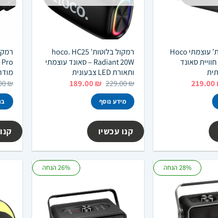
רמקול בלוטות’ עוצמתי Hoco
רמקול בלוטות’ hoco. HC25
DS64  – חוויית סאונד
Radiant 20W – סאונד עוצמתי
o
תית
ותאורת LED צבעונית
מודר
חיר
המחיר
המחיר
המחיר
00
₪
189.00
₪
229.00
₪
219.00
קורי
הנוכחי
המקורי
הנוכחי
ה:
הוא:
היה:
הוא:
מידע נוסף
בח
189.00 ₪.
229.00 ₪.
219.00 ₪.
279.00
למוצ
זה
קנו עכשיו
קנו 
יש
מספר
סוגים
28% הנחה
26% הנחה
ניתן
לבחו
את
האפש