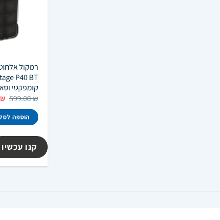
קומפקטי וסאו
המ
₪
599.00
₪
המ
הי
הוספה לסל
 ₪.
קנו עכשיו