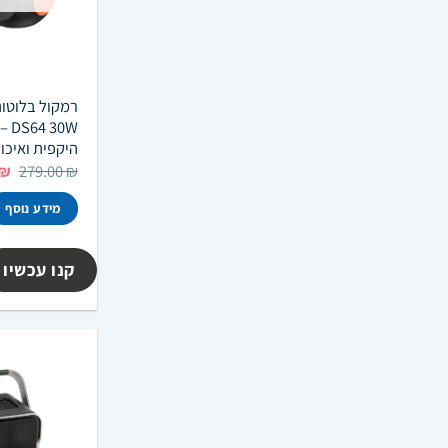
30W
היקפית ואיכו
המ
₪
279.00
₪
המ
הי
מידע נוסף
 ₪.
קנו עכשיו