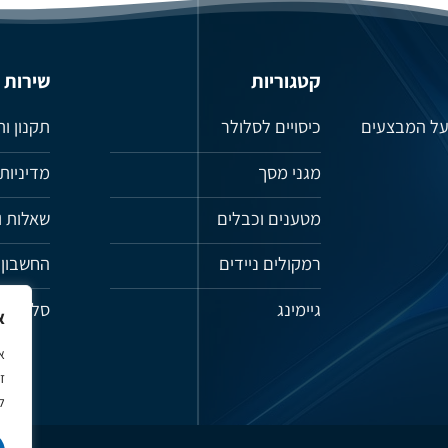
קטגוריות
שירות
 על המבצעים
כיסויים לסלולר
תקנון ו
מגני מסך
מדיניות
מטענים וכבלים
שאלות ו
רמקולים ניידים
החשבון 
גיימינג
סל קניו
א
א
ל