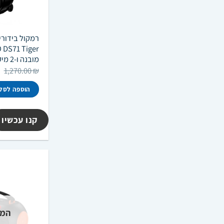
רמקול בידורי
מובנה ו-2 מיקרופונים אלחוטיים
ה
1,270.00
₪
ה
ה
הוספה לסל
.
קנו עכשיו
המל