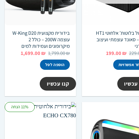
רמקול בלוטות’ אלחוטי HT1
בידורית מקצועית W-King D20
Pr – סאונד עוצמתי ועיצוב
עוצמה 200W – כולל 2
ני
מיקרופונים ועמידות למים
המחיר
המחיר
המחיר
המחיר
1,699.00
₪
1,799.00
₪
199.00
₪
229.
המקורי
הנוכחי
המקורי
הנוכחי
היה:
הוא:
היה:
הוא:
ר אפשרויות
הוספה לסל
1,699.00 ₪.
1,799.00 ₪.
199.00 ₪.
229.00 ₪.
ר
עכשיו
קנו עכשיו
.
11% הנחה
ר
רויות