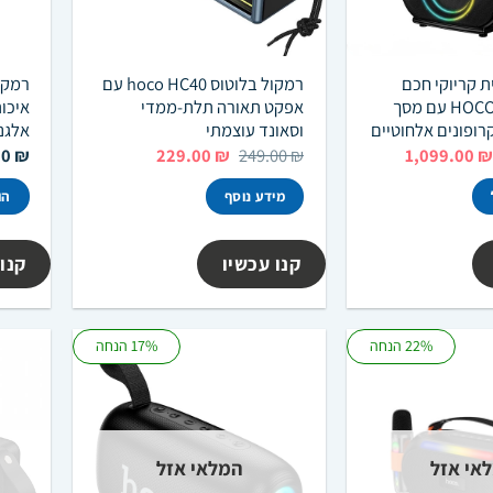
ת קריוקי חכם
רמקול בלוטוס hoco HC40 עם
HOCO DS71 Tiger עם מסך
אפקט תאורה תלת-ממדי
איכות
וסאונד עוצמתי
אלגנ
מחיר
המחיר
המחיר
המחיר
00
₪
229.00
₪
249.00
₪
1,099.00
₪
מקורי
הנוכחי
המקורי
הנוכחי
יה:
הוא:
היה:
הוא:
מידע נוסף
הו
229.00 ₪.
249.00 ₪.
1,099.00 ₪.
1,270.00 ₪
קנו עכשיו
קנו 
22% הנחה
17% הנחה
אי אזל
המלאי אזל