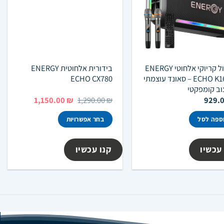
ד
ר
רמקול קריוקי אלחוטי ENERGY
בידורית אלחוטית ENERGY
ECHO K16 BT – סאונד עוצמתי
ECHO CX780
וב קומפקטי
המחיר
המחיר
1,150.00
₪
1,290.00
₪
929.
המקורי
הנוכחי
היה:
הוא:
ספה לסל
בחר אפשרויות
1,150.00 ₪.
1,290.00 ₪.
למוצר
זה
עכשיו
קנו עכשיו
יש
מספר
סוגים.
ניתן
לבחור