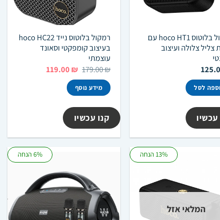
רמקול בלוטוס hoco HT1 עם
רמקול בלוטוס נייד hoco HC22
 צליל צלולה ועיצוב
בעיצוב קומפקטי וסאונד
טי
עוצמתי
המחיר
המחיר
119.00
₪
179.00
₪
125.
המקורי
הנוכחי
היה:
הוא:
ספה לסל
מידע נוסף
119.00 ₪.
179.00 ₪.
עכשיו
קנו עכשיו
13% הנחה
6% הנחה
המלאי אזל