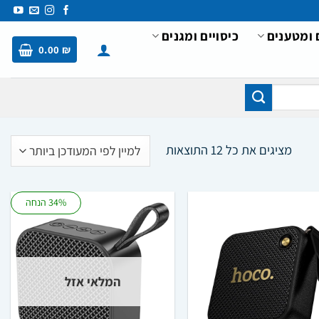
 ומטענים
כיסויים ומגנים
0.00
₪
ממוין
מציגים את כל ⁦12⁩ התוצאות
לפי
הפריט
34% הנחה
העדכני
ביותר
המלאי אזל