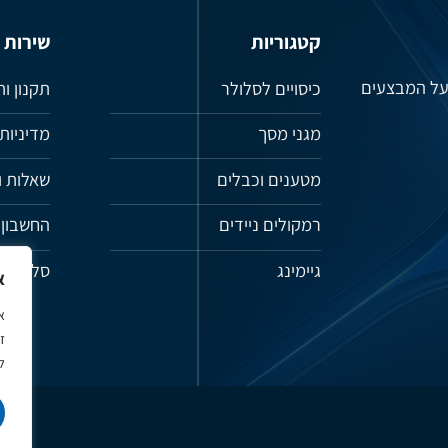
קטגוריות
שירות
 על המבצעים
כיסויים לסלולר
תקנון ו
מגני מסך
מדיניות
מטענים וכבלים
שאלות ו
רמקולים ניידים
החשבון 
גיימינג
סל קניו
א
א
ל