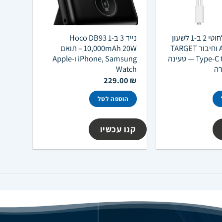
כבל מטען אלחוטי 2 ב-1 לשעון
נייד 3 ב-1 Hoco DB93
Apple Watch וחיבור TARGET
10,000mAh 20W – תואם
Type-C to Lightning — טעינה
iPhone, Samsung ו-Apple
רה
Watch
229.00
₪
הוספה לסל
קנו עכשיו