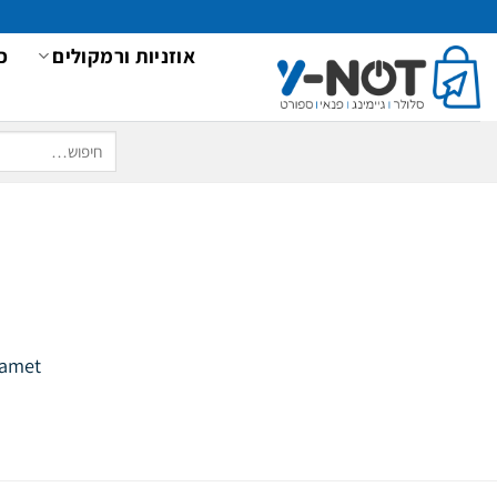
Ski
לתוכן
t
אוזניות ורמקולים
כ
conten
חיפוש
עבור:
 amet