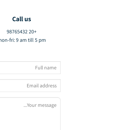
Call us
+20 98765432
on-fri: 9 am till 5 pm