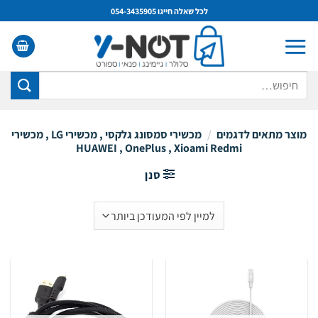
Ski
לכל שאלה חייגו 054-3435905
t
conten
חיפוש
עבור:
מוצר מתאים לדגמים
/
מכשירי סמסונג גלקסי , מכשירי LG , מכשירי
HUAWEI , OnePlus , Xioami Redmi
סנן