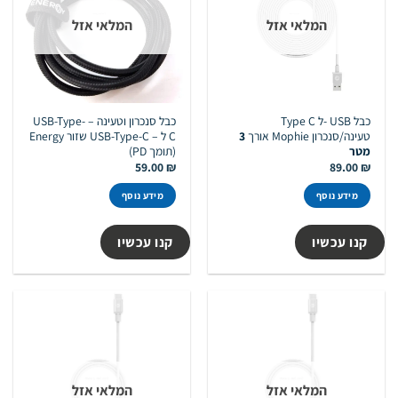
המלאי אזל
המלאי אזל
כבל USB -ל Type C
כבל סנכרון וטעינה – USB-Type-
טעינה/סנכרון Mophie אורך
3
C ל – USB-Type-C שזור Energy
מטר
(תומך PD)
59.00
₪
89.00
₪
מידע נוסף
מידע נוסף
קנו עכשיו
קנו עכשיו
המלאי אזל
המלאי אזל