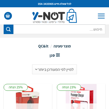
Ski
לכל שאלה חייגו 054-3435905
t
conten
חיפוש
עבור:
מוצר טעינה
/
QC&lt
סנן
23% הנחה
25% הנחה