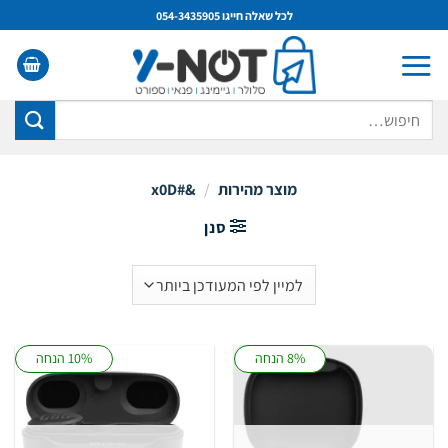
Ski
לכל שאלה חייגו 054-3435905
t
conten
חיפוש
עבור:
מוצר מהירות
/
&#x0D
סנן
8% הנחה
10% הנחה