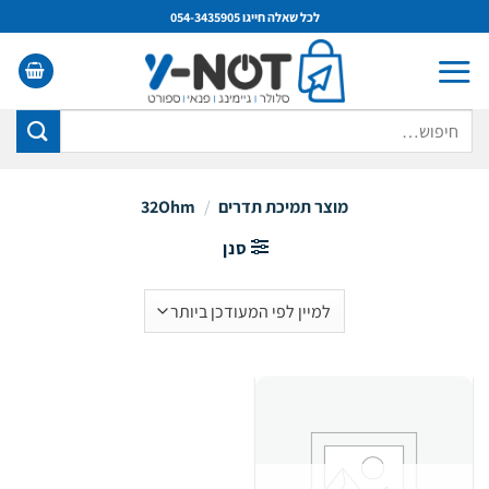
Ski
לכל שאלה חייגו 054-3435905
t
conten
חיפוש
עבור:
מוצר תמיכת תדרים
/
32Ohm
סנן